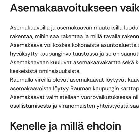
Asemakaavoitukseen vai
Asemakaavoilla ja asemakaavan muutoksilla luodaan
rakentaa, mihin saa rakentaa ja millä tavalla raken
Asemakaava voi koskea kokonaista asuntoaluetta asu
hyväksytty kaupunginvaltuustossa ja se on saanut
Asemakaavaan kuuluvat asemakaavakartta sekä kaav
keskeisistä ominaisuuksista.
Raumalla vireillä olevat asemakaavat löytyvät kaav
asemakaavoista löytyy Rauman kaupungin karttapa
Asemakaavat valmistellaan vuorovaikutuksessa niide
osallistumisesta ja viranomaisten yhteistyöstä sä
Kenelle ja millä ehdoin