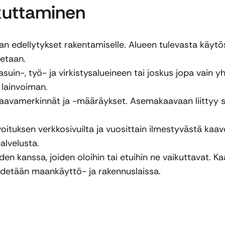
kuttaminen
 edellytykset rakentamiselle. Alueen tulevasta käytöst
netaan.
in-, työ- ja virkistysalueineen tai joskus jopa vain y
 lainvoiman.
amerkinnät ja -määräykset. Asemakaavaan liittyy sel
oituksen verkkosivuilta ja vuosittain ilmestyvästä kaa
lvelusta.
n kanssa, joiden oloihin tai etuihin ne vaikuttavat. K
ädetään maankäyttö- ja rakennuslaissa.