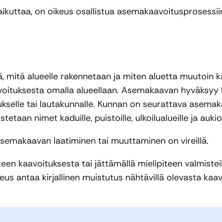
vaikuttaa, on oikeus osallistua asemakaavoitusprosessiin
, mitä alueelle rakennetaan ja miten aluetta muutoin 
oituksesta omalla alueellaan. Asemakaavan hyväksyy 
kselle tai lautakunnalle. Kunnan on seurattava asemaka
n nimet kaduille, puistoille, ulkoilualueille ja aukioi
asemakaavan laatiminen tai muuttaminen on vireillä.
een kaavoituksesta tai jättämällä mielipiteen valmiste
keus antaa kirjallinen muistutus nähtävillä olevasta 