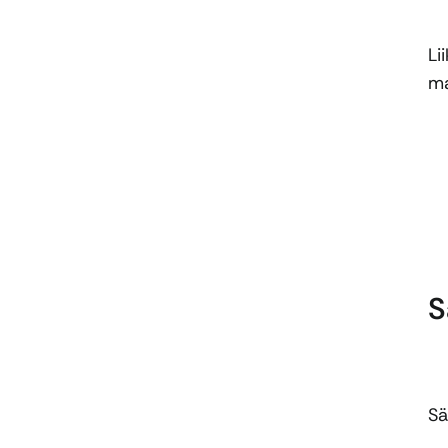
Li
ma
S
Sä