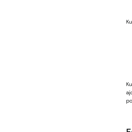
Ku
Ku
aj
po
E