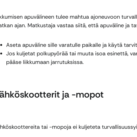
ikkumisen apuvälineen tulee mahtua ajoneuvoon turvalli
tkan ajan. Matkustaja vastaa siitä, että apuväline ja ta
Aseta apuväline sille varatulle paikalle ja käytä tarvit
Jos kuljetat polkupyörää tai muuta isoa esinettä, var
pääse liikkumaan jarrutuksissa.
ähköskootterit ja -mopot
hköskoottereita tai -mopoja ei kuljeteta turvallisuussyi