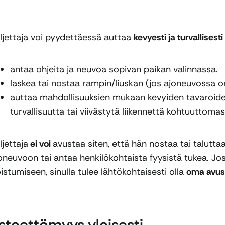
ljettaja voi pyydettäessä auttaa
kevyesti ja turvallisesti
antaa ohjeita ja neuvoa sopivan paikan valinnassa.
laskea tai nostaa rampin/liuskan (jos ajoneuvossa on
auttaa mahdollisuuksien mukaan kevyiden tavaroiden 
turvallisuutta tai viivästytä liikennettä kohtuuttomast
ljettaja
ei voi
avustaa siten, että hän nostaa tai talutta
oneuvoon tai antaa henkilökohtaista fyysistä tukea. Jo
istumiseen, sinulla tulee lähtökohtaisesti olla
oma avus
steettömyys yleisesti