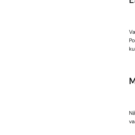
Va
Po
ku
M
Nä
va