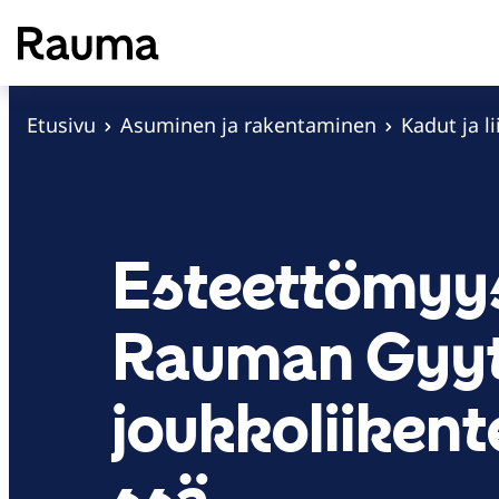
S
i
i
r
Etusivu
Asuminen ja rakentaminen
Kadut ja l
r
y
s
i
Esteettömyy
s
ä
Rauman Gyyt
l
t
ö
joukkoliikent
ö
n
ssä