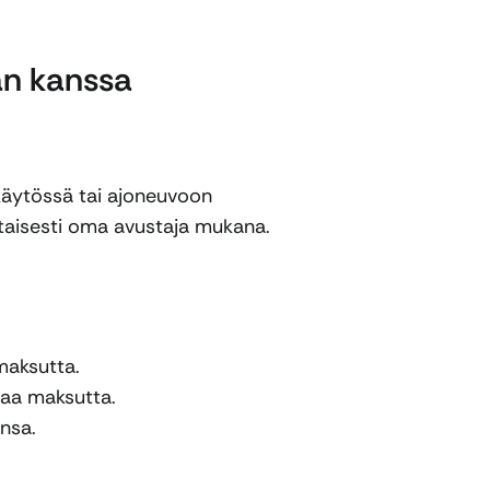
an kanssa
käytössä tai ajoneuvoon
htaisesti oma avustaja mukana.
maksutta.
taa maksutta.
nsa.