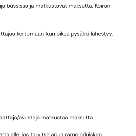
uja bussissa ja matkustavat maksutta. Koiran
ettajaa kertomaan, kun oikea pysäkki lähestyy.
saattaja/avustaja matkustaa maksutta
ettajalle, jos tarvitse apua rampin/luiskan