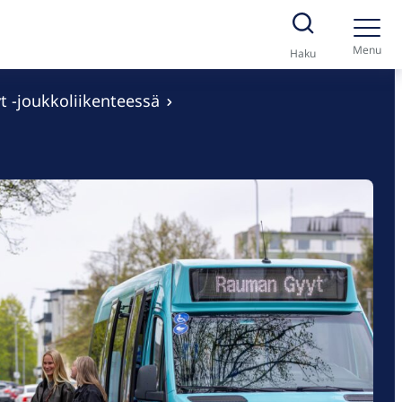
Menu
Haku
 -joukkoliikenteessä