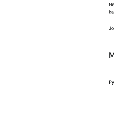
Nä
ka
Jo
M
Py