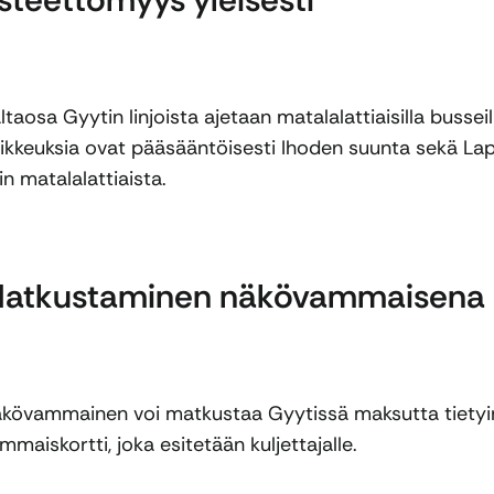
ltaosa Gyytin linjoista ajetaan matalalattiaisilla bussei
ikkeuksia ovat pääsääntöisesti Ihoden suunta sekä Lapin
in matalalattiaista.
atkustaminen näkövammaisena
kövammainen voi matkustaa Gyytissä maksutta tietyin 
mmaiskortti, joka esitetään kuljettajalle.