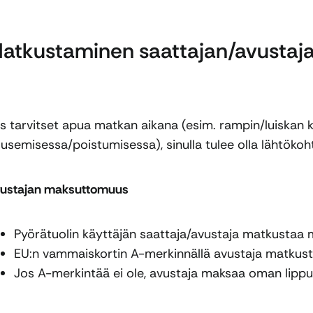
atkustaminen saattajan/avustaj
s tarvitset apua matkan aikana (esim. rampin/luiskan 
usemisessa/poistumisessa), sinulla tulee olla lähtöko
ustajan maksuttomuus
Pyörätuolin käyttäjän saattaja/avustaja matkustaa 
EU:n vammaiskortin A-merkinnällä avustaja matkus
Jos A-merkintää ei ole, avustaja maksaa oman lippu