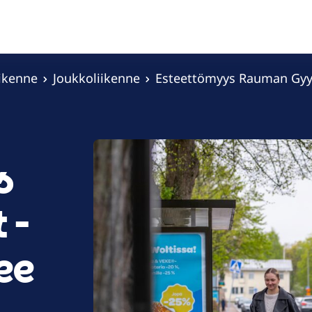
iikenne
Joukkoliikenne
Esteettömyys Rauman Gyyt
s
 -
ee