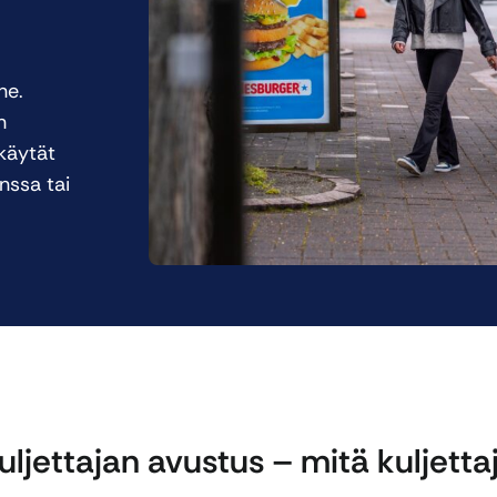
ne.
n
käytät
nssa tai
uljettajan avustus – mitä kuljetta