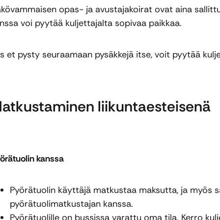
kövammaisen opas- ja avustajakoirat ovat aina sallitt
nssa voi pyytää kuljettajalta sopivaa paikkaa.
s et pysty seuraamaan pysäkkejä itse, voit pyytää kulj
atkustaminen liikuntaesteisenä
örätuolin kanssa
Pyörätuolin käyttäjä matkustaa maksutta, ja myös 
pyörätuolimatkustajan kanssa.
Pyörätuolille on bussissa varattu oma tila. Kerro kulj