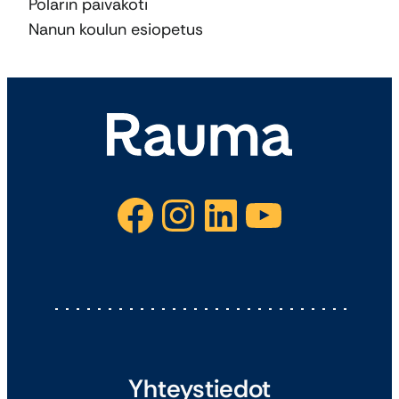
Polarin päiväkoti
Nanun koulun esiopetus
Facebook
Instagram
LinkedIn
YouTube
Yhteystiedot