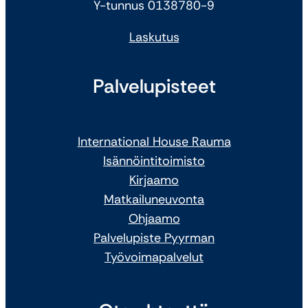
Y-tunnus 0138780-9
Laskutus
Palvelupisteet
International House Rauma
Isännöintitoimisto
Kirjaamo
Matkailuneuvonta
Ohjaamo
Palvelupiste Pyyrman
Työvoimapalvelut