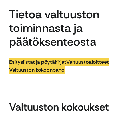
Tietoa valtuuston
toiminnasta ja
päätöksenteosta
Esityslistat ja pöytäkirjat
Valtuustoaloitteet
Valtuuston kokoonpano
Valtuuston kokoukset