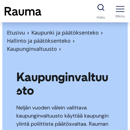
S
i
Menu
Haku
i
r
Etusivu
Kaupunki ja päätöksenteko
r
Hallinto ja päätöksenteko
y
Kaupunginvaltuusto
s
i
s
Kaupunginvaltuu
ä
sto
l
t
ö
Neljän vuoden välein valittava
ö
kaupunginvaltuusto käyttää kaupungin
n
ylintä poliittista päätösvaltaa. Rauman