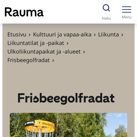
S
i
Menu
Haku
i
r
Etusivu
Kulttuuri ja vapaa-aika
Liikunta
r
Liikuntatilat ja -paikat
y
Ulkoliikuntapaikat ja -alueet
s
Frisbeegolfradat
i
s
ä
l
Frisbeegolfradat
t
ö
ö
n