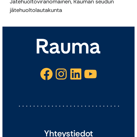
Jätehuoltoviranomainen, Rauman seudun
jätehuoltolautakunta
Facebook
Instagram
LinkedIn
YouTube
Yhteystiedot