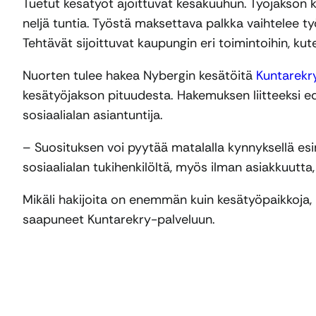
Tuetut kesätyöt ajoittuvat kesäkuuhun. Työjakson 
neljä tuntia. Työstä maksettava palkka vaihtelee 
Tehtävät sijoittuvat kaupungin eri toimintoihin, kut
Nuorten tulee hakea Nybergin kesätöitä
Kuntarekr
kesätyöjakson pituudesta. Hakemuksen liitteeksi ed
sosiaalialan asiantuntija.
– Suosituksen voi pyytää matalalla kynnyksellä esim
sosiaalialan tukihenkilöltä, myös ilman asiakkuutta
Mikäli hakijoita on enemmän kuin kesätyöpaikkoja, 
saapuneet Kuntarekry-palveluun.