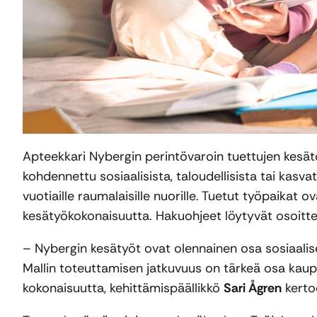
Apteekkari Nybergin perintövaroin tuettujen kesä
kohdennettu sosiaalisista, taloudellisista tai kasva
vuotiaille raumalaisille nuorille. Tuetut työpaikat
kesätyökokonaisuutta. Hakuohjeet löytyvät osoitt
– Nybergin kesätyöt ovat olennainen osa sosiaali
Mallin toteuttamisen jatkuvuus on tärkeä osa kau
kokonaisuutta, kehittämispäällikkö
Sari Ågren
kerto