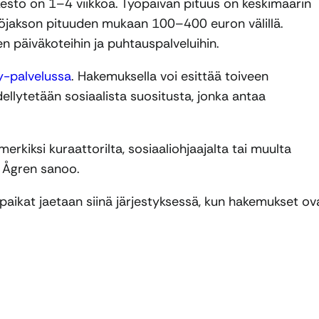
kesto on 1–4 viikkoa. Työpäivän pituus on keskimäärin
työjakson pituuden mukaan 100–400 euron välillä.
en päiväkoteihin ja puhtauspalveluihin.
y-palvelussa
. Hakemuksella voi esittää toiveen
ellytetään sosiaalista suositusta, jonka antaa
erkiksi kuraattorilta, sosiaaliohjaajalta tai muulta
, Ågren sanoo.
paikat jaetaan siinä järjestyksessä, kun hakemukset ov