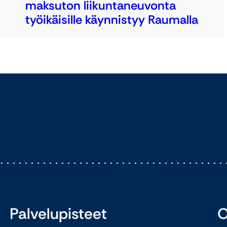
maksuton liikuntaneuvonta
työikäisille käynnistyy Raumalla
Palvelupisteet
O