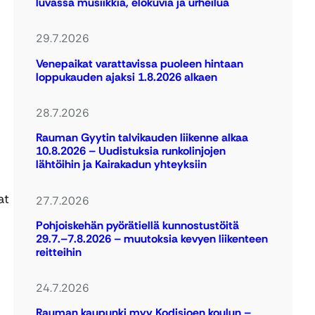
luvassa musiikkia, elokuvia ja urheilua
29.7.2026
Venepaikat varattavissa puoleen hintaan
loppukauden ajaksi 1.8.2026 alkaen
28.7.2026
Rauman Gyytin talvikauden liikenne alkaa
10.8.2026 – Uudistuksia runkolinjojen
lähtöihin ja Kairakadun yhteyksiin
at
27.7.2026
Pohjoiskehän pyörätiellä kunnostustöitä
29.7.–7.8.2026 – muutoksia kevyen liikenteen
reitteihin
24.7.2026
Rauman kaupunki myy Kodisjoen koulun –