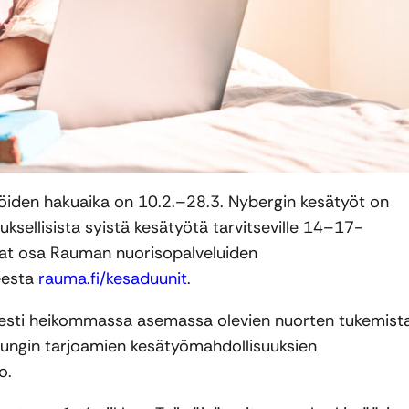
töiden hakuaika on 10.2.–28.3. Nybergin kesätyöt on
tuksellisista syistä kesätyötä tarvitseville 14–17-
 ovat osa Rauman nuorisopalveluiden
eesta
rauma.fi/kesaduunit
.
sesti heikommassa asemassa olevien nuorten tukemista
pungin tarjoamien kesätyömahdollisuuksien
o.