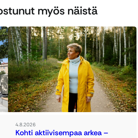
nostunut myös näistä
4.8.2026
Kohti aktiivisempaa arkea –