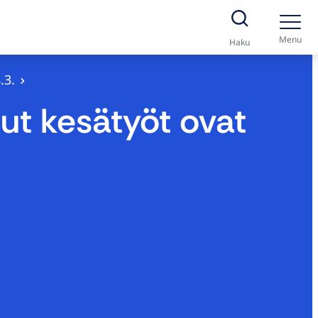
Menu
Haku
.3.
ut kesätyöt ovat