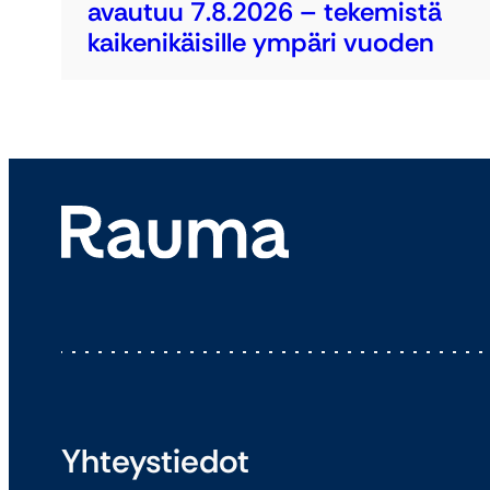
avautuu 7.8.2026 – tekemistä
kaikenikäisille ympäri vuoden
Yhteystiedot