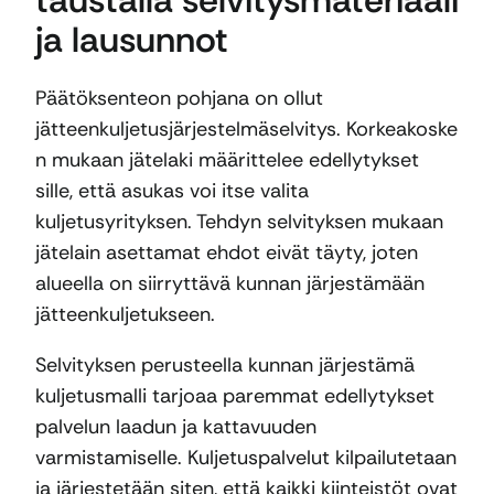
ja lausunnot
Päätöksenteon pohjana on ollut
jätteenkuljetusjärjestelmäselvitys. Korkeakoske
n mukaan jätelaki määrittelee edellytykset
sille, että asukas voi itse valita
kuljetusyrityksen. Tehdyn selvityksen mukaan
jätelain asettamat ehdot eivät täyty, joten
alueella on siirryttävä kunnan järjestämään
jätteenkuljetukseen.
Selvityksen perusteella kunnan järjestämä
kuljetusmalli tarjoaa paremmat edellytykset
palvelun laadun ja kattavuuden
varmistamiselle. Kuljetuspalvelut kilpailutetaan
ja järjestetään siten, että kaikki kiinteistöt ovat