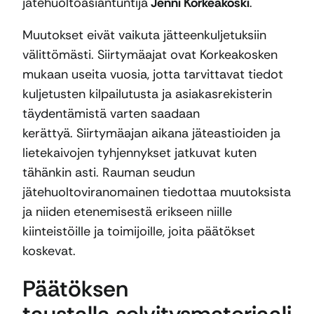
jätehuoltoasiantuntija
Jenni Korkeakoski
.
Muutokset eivät vaikuta jätteenkuljetuksiin
välittömästi. Siirtymäajat ovat Korkeakosken
mukaan useita vuosia, jotta tarvittavat tiedot
kuljetusten kilpailutusta ja asiakasrekisterin
täydentämistä varten saadaan
kerättyä. Siirtymäajan aikana jäteastioiden ja
lietekaivojen tyhjennykset jatkuvat kuten
tähänkin asti. Rauman seudun
jätehuoltoviranomainen tiedottaa muutoksista
ja niiden etenemisestä erikseen niille
kiinteistöille ja toimijoille, joita päätökset
koskevat.
Päätöksen
taustalla selvitysmateriaali