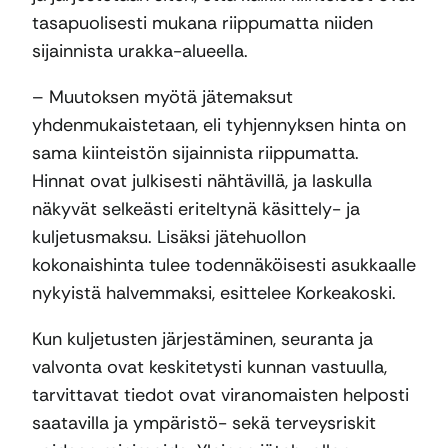
tasapuolisesti mukana riippumatta niiden
sijainnista urakka-alueella.
– Muutoksen myötä jätemaksut
yhdenmukaistetaan, eli tyhjennyksen hinta on
sama kiinteistön sijainnista riippumatta.
Hinnat ovat julkisesti nähtävillä, ja laskulla
näkyvät selkeästi eriteltynä käsittely- ja
kuljetusmaksu. Lisäksi jätehuollon
kokonaishinta tulee todennäköisesti asukkaalle
nykyistä halvemmaksi, esittelee Korkeakoski.
Kun kuljetusten järjestäminen, seuranta ja
valvonta ovat keskitetysti kunnan vastuulla,
tarvittavat tiedot ovat viranomaisten helposti
saatavilla ja ympäristö- sekä terveysriskit