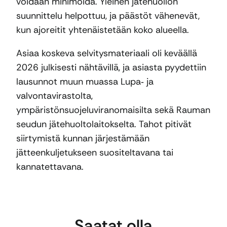
voidaan minimoida. Yleinen jätehuollon
suunnittelu helpottuu, ja päästöt vähenevät,
kun ajoreitit yhtenäistetään koko alueella.
Asiaa koskeva selvitysmateriaali oli keväällä
2026 julkisesti nähtävillä, ja asiasta pyydettiin
lausunnot muun muassa Lupa‑ ja
valvontavirastolta,
ympäristönsuojeluviranomaisilta sekä Rauman
seudun jätehuoltolaitokselta. Tahot pitivät
siirtymistä kunnan järjestämään
jätteenkuljetukseen suositeltavana tai
kannatettavana.
Saatat olla