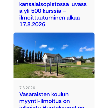
kansalaisopistossa luvass
a yli 500 kurssia –
ilmoittautuminen alkaa
17.8.2026
7.8.2026
Vasaraisten koulun
myynti-ilmoitus on
julkaistu Huutokaupat.co