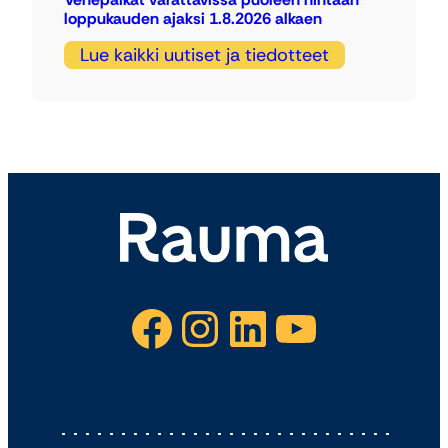
loppukauden ajaksi 1.8.2026 alkaen
Lue kaikki uutiset ja tiedotteet
Facebook
Instagram
LinkedIn
YouTube