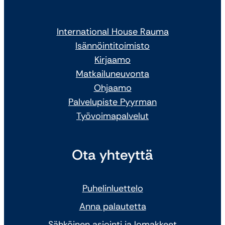
International House Rauma
Isännöintitoimisto
Kirjaamo
Matkailuneuvonta
Ohjaamo
Palvelupiste Pyyrman
Työvoimapalvelut
Ota yhteyttä
Puhelinluettelo
Anna palautetta
Sähköinen asiointi ja lomakkeet