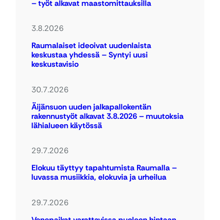
– työt alkavat maastomittauksilla
3.8.2026
Raumalaiset ideoivat uudenlaista
keskustaa yhdessä – Syntyi uusi
keskustavisio
30.7.2026
Äijänsuon uuden jalkapallokentän
rakennustyöt alkavat 3.8.2026 – muutoksia
lähialueen käytössä
29.7.2026
Elokuu täyttyy tapahtumista Raumalla –
luvassa musiikkia, elokuvia ja urheilua
29.7.2026
Venepaikat varattavissa puoleen hintaan