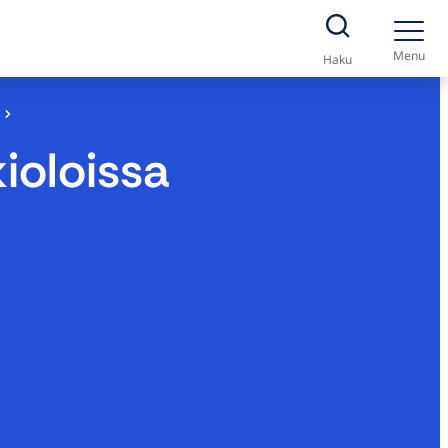
Menu
Haku
kioloissa