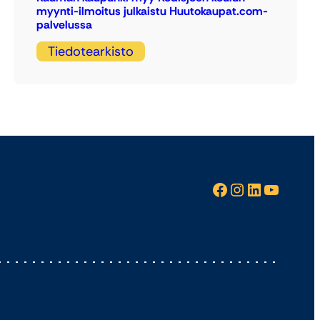
myynti-ilmoitus julkaistu Huutokaupat.com-
palvelussa
Tiedotearkisto
Facebook
Instagram
LinkedIn
YouTube