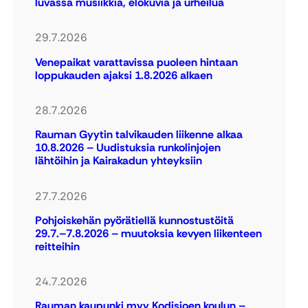
luvassa musiikkia, elokuvia ja urheilua
29.7.2026
Venepaikat varattavissa puoleen hintaan
loppukauden ajaksi 1.8.2026 alkaen
28.7.2026
Rauman Gyytin talvikauden liikenne alkaa
10.8.2026 – Uudistuksia runkolinjojen
lähtöihin ja Kairakadun yhteyksiin
27.7.2026
Pohjoiskehän pyörätiellä kunnostustöitä
29.7.–7.8.2026 – muutoksia kevyen liikenteen
reitteihin
24.7.2026
Rauman kaupunki myy Kodisjoen koulun –