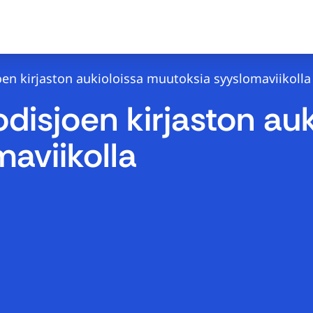
oen kirjaston aukioloissa muutoksia syyslomaviikolla
odisjoen kirjaston au
aviikolla