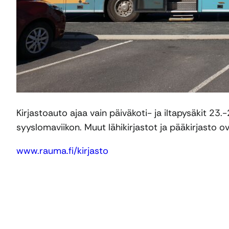
Kirjastoauto ajaa vain päiväkoti- ja iltapysäkit 23.
syyslomaviikon. Muut lähikirjastot ja pääkirjasto o
www.rauma.fi/kirjasto