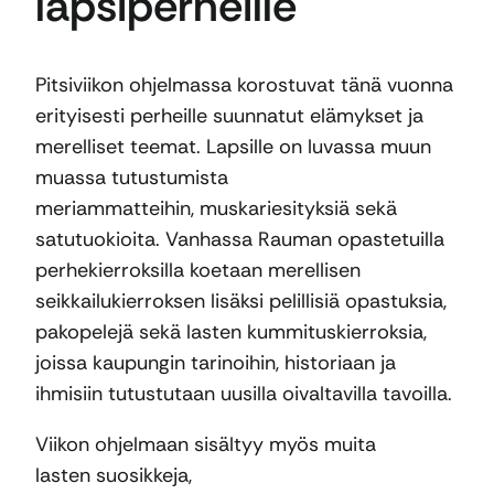
lapsiperheille
Pitsiviikon ohjelmassa korostuvat tänä vuonna
erityisesti perheille suunnatut elämykset ja
merelliset teemat. Lapsille on luvassa muun
muassa tutustumista
meriammatteihin, muskariesityksiä sekä
satutuokioita. Vanhassa Rauman opastetuilla
perhekierroksilla koetaan merellisen
seikkailukierroksen lisäksi pelillisiä opastuksia,
pakopelejä sekä lasten kummituskierroksia,
joissa kaupungin tarinoihin, historiaan ja
ihmisiin tutustutaan uusilla oivaltavilla tavoilla.
Viikon ohjelmaan sisältyy myös muita
lasten suosikkeja,