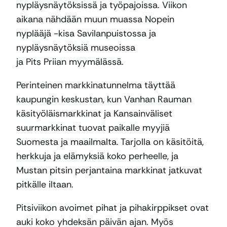
nypläysnäytöksissä ja työpajoissa. Viikon
aikana nähdään muun muassa Nopein
nyplääjä -kisa Savilanpuistossa ja
nypläysnäytöksiä museoissa
ja Pits Priian myymälässä.
Perinteinen markkinatunnelma täyttää
kaupungin keskustan, kun Vanhan Rauman
käsityöläismarkkinat ja Kansainväliset
suurmarkkinat tuovat paikalle myyjiä
Suomesta ja maailmalta. Tarjolla on käsitöitä,
herkkuja ja elämyksiä koko perheelle, ja
Mustan pitsin perjantaina markkinat jatkuvat
pitkälle iltaan.
Pitsiviikon avoimet pihat ja pihakirppikset ovat
auki koko yhdeksän päivän ajan. Myös