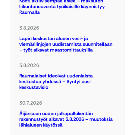
Kohti aktiivisempaa arkea – maksuton
liikuntaneuvonta työikäisille käynnistyy
Raumalla
3.8.2026
Lapin keskustan alueen vesi- ja
viemärilinjojen uudistamista suunnitellaan
– työt alkavat maastomittauksilla
3.8.2026
Raumalaiset ideoivat uudenlaista
keskustaa yhdessä – Syntyi uusi
keskustavisio
30.7.2026
Äijänsuon uuden jalkapallokentän
rakennustyöt alkavat 3.8.2026 – muutoksia
lähialueen käytössä