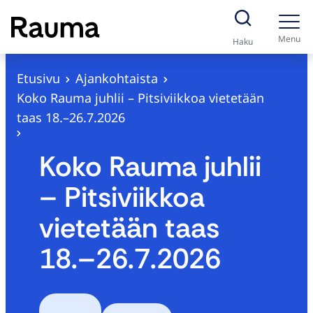
S
i
Menu
Haku
i
r
Etusivu
Ajankohtaista
r
Koko Rauma juhlii – Pitsiviikkoa vietetään
y
taas 18.–26.7.2026
s
i
Koko Rauma juhlii
s
– Pitsiviikkoa
ä
l
vietetään taas
t
18.–26.7.2026
ö
ö
n