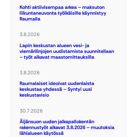
Kohti aktiivisempaa arkea – maksuton
liikuntaneuvonta työikäisille käynnistyy
Raumalla
3.8.2026
Lapin keskustan alueen vesi- ja
viemärilinjojen uudistamista suunnitellaan
– työt alkavat maastomittauksilla
3.8.2026
Raumalaiset ideoivat uudenlaista
keskustaa yhdessä – Syntyi uusi
keskustavisio
30.7.2026
Äijänsuon uuden jalkapallokentän
rakennustyöt alkavat 3.8.2026 – muutoksia
lähialueen käytössä