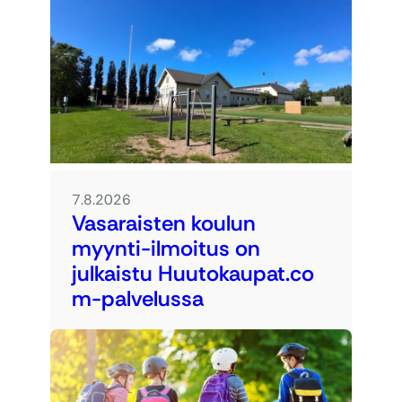
7.8.2026
Vasaraisten koulun
myynti-ilmoitus on
julkaistu Huutokaupat.co
m-palvelussa