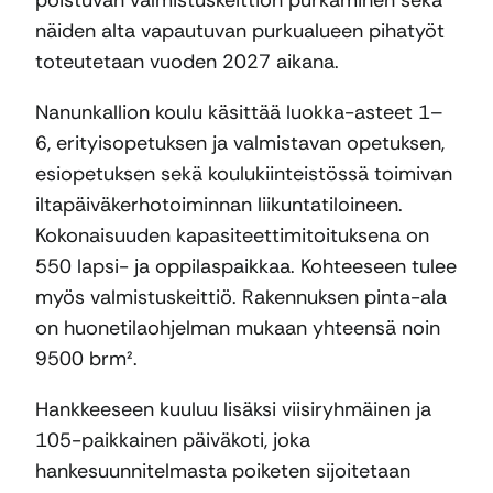
poistuvan valmistuskeittiön purkaminen sekä
näiden alta vapautuvan purkualueen pihatyöt
toteutetaan vuoden 2027 aikana.
Nanunkallion koulu käsittää luokka-asteet 1–
6, erityisopetuksen ja valmistavan opetuksen,
esiopetuksen sekä koulukiinteistössä toimivan
iltapäiväkerhotoiminnan liikuntatiloineen.
Kokonaisuuden kapasiteettimitoituksena on
550 lapsi- ja oppilaspaikkaa. Kohteeseen tulee
myös valmistuskeittiö. Rakennuksen pinta-ala
on huonetilaohjelman mukaan yhteensä noin
9500 brm².
Hankkeeseen kuuluu lisäksi viisiryhmäinen ja
105-paikkainen päiväkoti, joka
hankesuunnitelmasta poiketen sijoitetaan