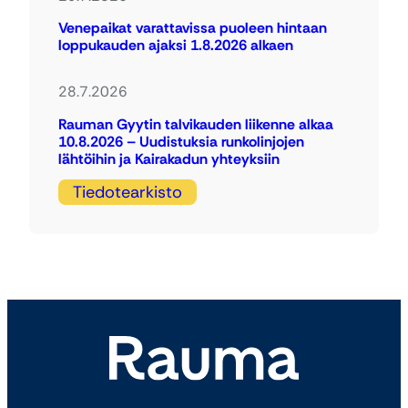
Venepaikat varattavissa puoleen hintaan
loppukauden ajaksi 1.8.2026 alkaen
28.7.2026
Rauman Gyytin talvikauden liikenne alkaa
10.8.2026 – Uudistuksia runkolinjojen
lähtöihin ja Kairakadun yhteyksiin
Tiedotearkisto