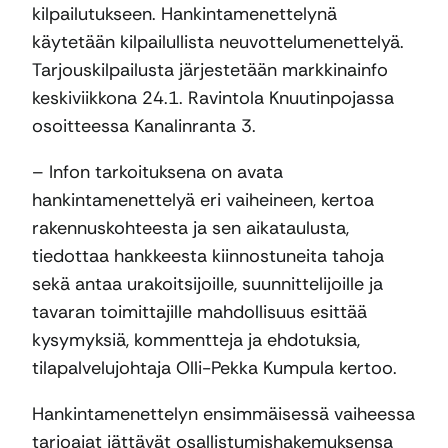
kilpailutukseen. Hankintamenettelynä
käytetään kilpailullista neuvottelumenettelyä.
Tarjouskilpailusta järjestetään markkinainfo
keskiviikkona 24.1. Ravintola Knuutinpojassa
osoitteessa Kanalinranta 3.
– Infon tarkoituksena on avata
hankintamenettelyä eri vaiheineen, kertoa
rakennuskohteesta ja sen aikataulusta,
tiedottaa hankkeesta kiinnostuneita tahoja
sekä antaa urakoitsijoille, suunnittelijoille ja
tavaran toimittajille mahdollisuus esittää
kysymyksiä, kommentteja ja ehdotuksia,
tilapalvelujohtaja Olli-Pekka Kumpula kertoo.
Hankintamenettelyn ensimmäisessä vaiheessa
tarjoajat jättävät osallistumishakemuksensa