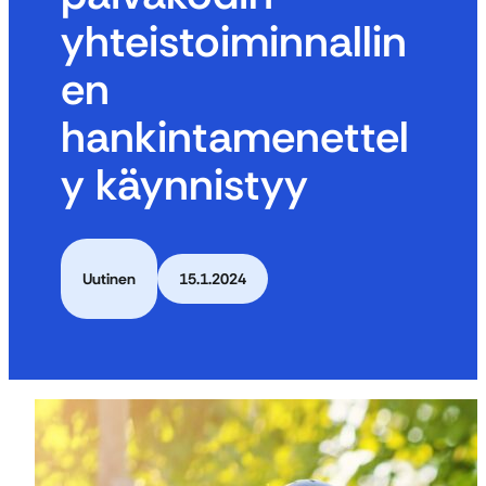
yhteistoiminnallin
en
hankintamenettel
y käynnistyy
Uutinen
15.1.2024