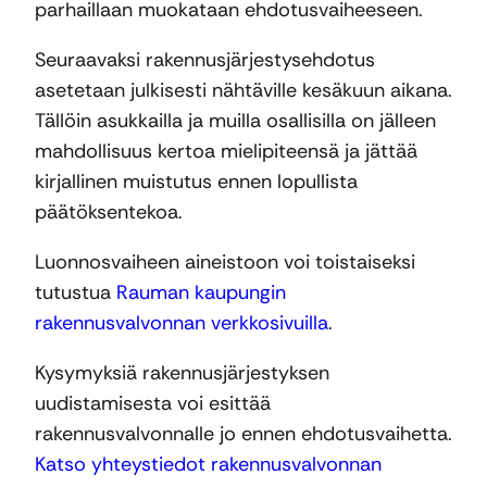
parhaillaan muokataan ehdotusvaiheeseen.
Seuraavaksi rakennusjärjestysehdotus
asetetaan julkisesti nähtäville kesäkuun aikana.
Tällöin asukkailla ja muilla osallisilla on jälleen
mahdollisuus kertoa mielipiteensä ja jättää
kirjallinen muistutus ennen lopullista
päätöksentekoa.
Luonnosvaiheen aineistoon voi toistaiseksi
tutustua
Rauman kaupungin
rakennusvalvonnan verkkosivuilla
.
Kysymyksiä rakennusjärjestyksen
uudistamisesta voi esittää
rakennusvalvonnalle jo ennen ehdotusvaihetta.
Katso yhteystiedot rakennusvalvonnan