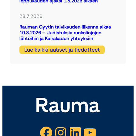
loppukauden ajaksi 1.8.2026 alkaen
28.7.2026
Rauman Gyytin talvikauden liikenne alkaa
10.8.2026 – Uudistuksia runkolinjojen
lähtöihin ja Kairakadun yhteyksiin
Lue kaikki uutiset ja tiedotteet
Facebook
Instagram
LinkedIn
YouTube