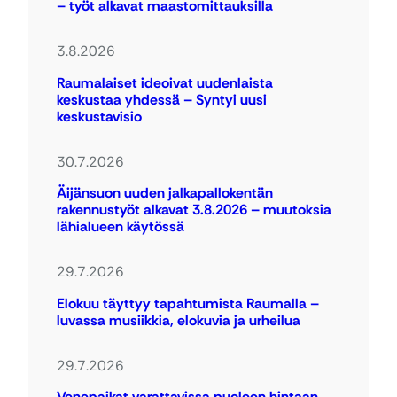
– työt alkavat maastomittauksilla
3.8.2026
Raumalaiset ideoivat uudenlaista
keskustaa yhdessä – Syntyi uusi
keskustavisio
30.7.2026
Äijänsuon uuden jalkapallokentän
rakennustyöt alkavat 3.8.2026 – muutoksia
lähialueen käytössä
29.7.2026
Elokuu täyttyy tapahtumista Raumalla –
luvassa musiikkia, elokuvia ja urheilua
29.7.2026
Venepaikat varattavissa puoleen hintaan