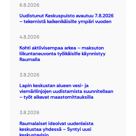
6.8.2026
Uudistunut Keskuspuisto avautuu 7.8.2026
– tekemistä kaikenikäisille ympäri vuoden
4.8.2026
Kohti aktiivisempaa arkea – maksuton
liikuntaneuvonta työikäisille käynnistyy
Raumalla
3.8.2026
Lapin keskustan alueen vesi- ja
viemärilinjojen uudistamista suunnitellaan
– työt alkavat maastomittauksilla
3.8.2026
Raumalaiset ideoivat uudenlaista
keskustaa yhdessä – Syntyi uusi
keskustavisio