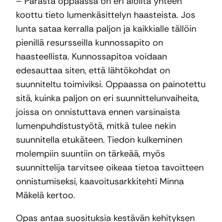
– Parasta oppaassa on eri aloilta yhteen
koottu tieto lumenkäsittelyn haasteista. Jos
lunta sataa kerralla paljon ja kaikkialle tällöin
pienillä resursseilla kunnossapito on
haasteellista. Kunnossapitoa voidaan
edesauttaa siten, että lähtökohdat on
suunniteltu toimiviksi. Oppaassa on painotettu
sitä, kuinka paljon on eri suunnittelunvaiheita,
joissa on onnistuttava ennen varsinaista
lumenpuhdistustyötä, mitkä tulee nekin
suunnitella etukäteen. Tiedon kulkeminen
molempiin suuntiin on tärkeää, myös
suunnittelija tarvitsee oikeaa tietoa tavoitteen
onnistumiseksi, kaavoitusarkkitehti Minna
Mäkelä kertoo.
Opas antaa suosituksia kestävän kehityksen