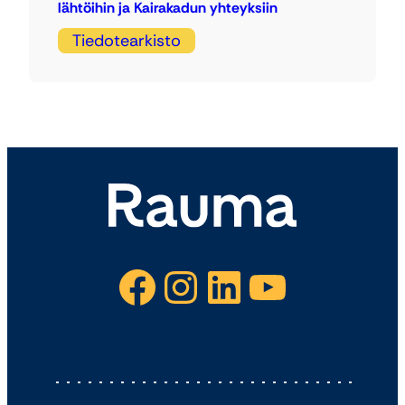
lähtöihin ja Kairakadun yhteyksiin
Tiedotearkisto
Facebook
Instagram
LinkedIn
YouTube