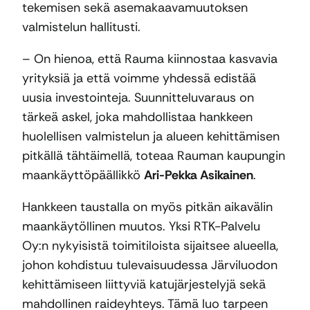
tekemisen sekä asemakaavamuutoksen
valmistelun hallitusti.
– On hienoa, että Rauma kiinnostaa kasvavia
yrityksiä ja että voimme yhdessä edistää
uusia investointeja. Suunnitteluvaraus on
tärkeä askel, joka mahdollistaa hankkeen
huolellisen valmistelun ja alueen kehittämisen
pitkällä tähtäimellä, toteaa Rauman kaupungin
maankäyttöpäällikkö
Ari-Pekka Asikainen
.
Hankkeen taustalla on myös pitkän aikavälin
maankäytöllinen muutos. Yksi RTK-Palvelu
Oy:n nykyisistä toimitiloista sijaitsee alueella,
johon kohdistuu tulevaisuudessa Järviluodon
kehittämiseen liittyviä katujärjestelyjä sekä
mahdollinen raideyhteys. Tämä luo tarpeen