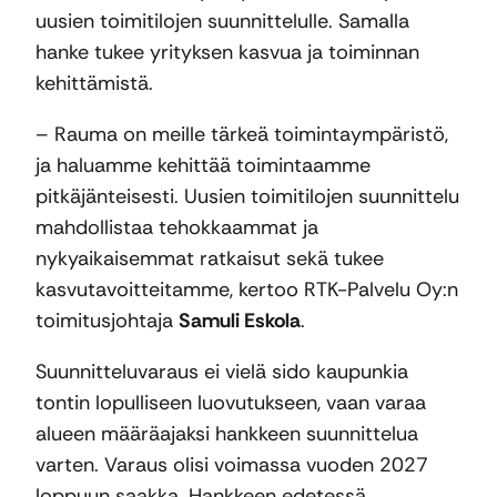
uusien toimitilojen suunnittelulle. Samalla
hanke tukee yrityksen kasvua ja toiminnan
kehittämistä.
– Rauma on meille tärkeä toimintaympäristö,
ja haluamme kehittää toimintaamme
pitkäjänteisesti. Uusien toimitilojen suunnittelu
mahdollistaa tehokkaammat ja
nykyaikaisemmat ratkaisut sekä tukee
kasvutavoitteitamme, kertoo RTK-Palvelu Oy:n
toimitusjohtaja
Samuli Eskola
.
Suunnitteluvaraus ei vielä sido kaupunkia
tontin lopulliseen luovutukseen, vaan varaa
alueen määräajaksi hankkeen suunnittelua
varten. Varaus olisi voimassa vuoden 2027
loppuun saakka. Hankkeen edetessä