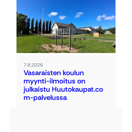
7.8.2026
Vasaraisten koulun
myynti-ilmoitus on
julkaistu Huutokaupat.co
m-palvelussa