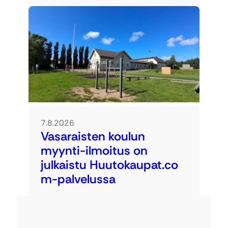
7.8.2026
Vasaraisten koulun
myynti-ilmoitus on
julkaistu Huutokaupat.co
m-palvelussa