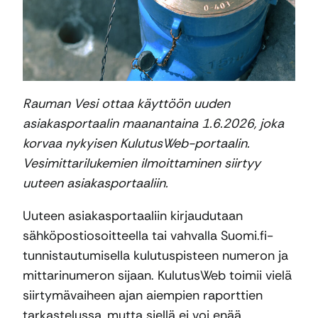
Rauman Vesi ottaa käyttöön uuden
asiakasportaalin maanantaina 1.6.2026, joka
korvaa nykyisen KulutusWeb-portaalin.
Vesimittarilukemien ilmoittaminen siirtyy
uuteen asiakasportaaliin.
Uuteen asiakasportaaliin kirjaudutaan
sähköpostiosoitteella tai vahvalla Suomi.fi-
tunnistautumisella kulutuspisteen numeron ja
mittarinumeron sijaan. KulutusWeb toimii vielä
siirtymävaiheen ajan aiempien raporttien
tarkastelussa, mutta siellä ei voi enää