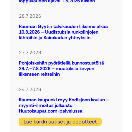
loppukauden ajaksi 1.8.2026 alkaen
28.7.2026
Rauman Gyytin talvikauden liikenne alkaa
10.8.2026 – Uudistuksia runkolinjojen
lähtöihin ja Kairakadun yhteyksiin
27.7.2026
Pohjoiskehän pyörätiellä kunnostustöitä
29.7.–7.8.2026 – muutoksia kevyen
liikenteen reitteihin
24.7.2026
Rauman kaupunki myy Kodisjoen koulun –
myynti-ilmoitus julkaistu
Huutokaupat.com-palvelussa
Lue kaikki uutiset ja tiedotteet