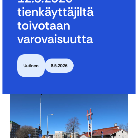
tienkäyttäjiltä
toivotaan
varovaisuutta
Uutinen
8.5.2026