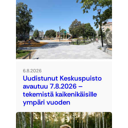
6.8.2026
Uudistunut Keskuspuisto
avautuu 7.8.2026 –
tekemistä kaikenikäisille
ympäri vuoden