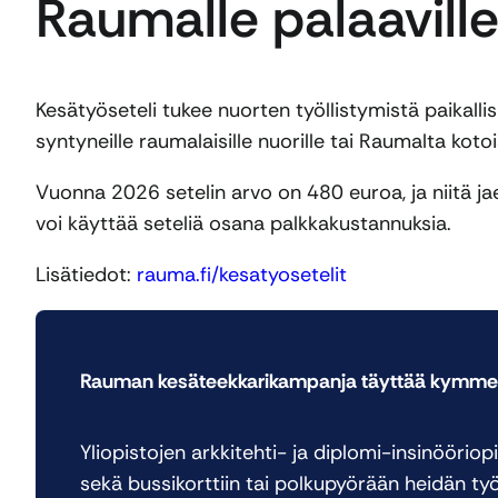
Raumalle palaaville
Kesätyöseteli tukee nuorten työllistymistä paikalli
syntyneille raumalaisille nuorille tai Raumalta kotoi
Vuonna 2026 setelin arvo on 480 euroa, ja niitä j
voi käyttää seteliä osana palkkakustannuksia.
Lisätiedot:
rauma.fi/kesatyosetelit
Rauman kesäteekkarikampanja täyttää kymme
Yliopistojen arkkitehti- ja diplomi-insinööriop
sekä bussikorttiin tai polkupyörään heidän työl