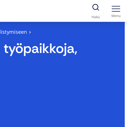
Menu
Haku
listymiseen
työpaikkoja,