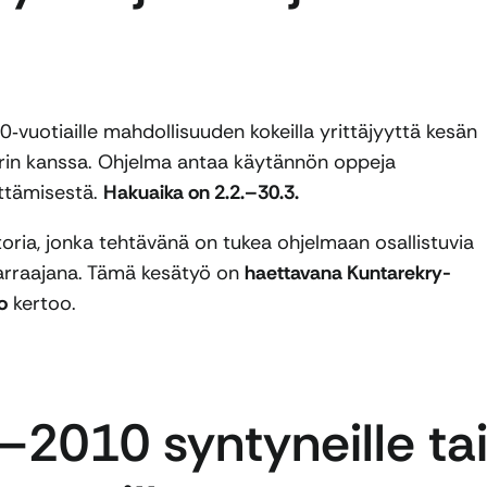
‑vuotiaille mahdollisuuden kokeilla yrittäjyyttä kesän
verin kanssa. Ohjelma antaa käytännön oppeja
ittämisestä.
Hakuaika on 2.2.–30.3.
ria, jonka tehtävänä on tukea ohjelmaan osallistuvia
sparraajana. Tämä kesätyö on
haettavana Kuntarekry-
o
kertoo.
–2010 syntyneille ta