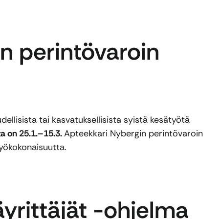
n perintövaroin
ellisista tai kasvatuksellisista syistä kesätyötä
a on 25.1.–15.3.
Apteekkari Nybergin perintövaroin
työkokonaisuutta.
yrittäjät -ohjelma