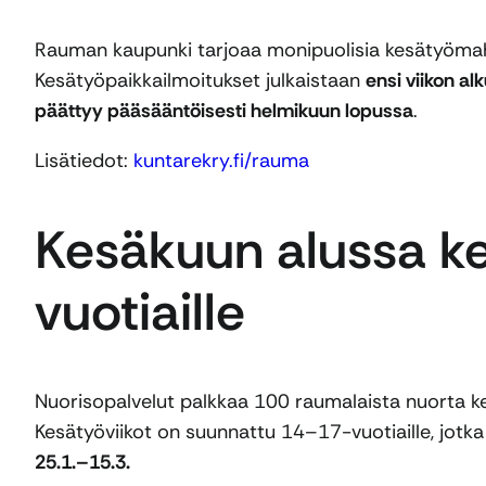
Rauman kaupunki tarjoaa monipuolisia kesätyömahdol
Kesätyöpaikkailmoitukset julkaistaan
ensi viikon a
päättyy pääsääntöisesti helmikuun lopussa
.
Lisätiedot:
kuntarekry.fi/rauma
Kesäkuun alussa ke
vuotiaille
Nuorisopalvelut palkkaa 100 raumalaista nuorta kes
Kesätyöviikot on suunnattu 14–17-vuotiaille, jotk
25.1.–15.3.