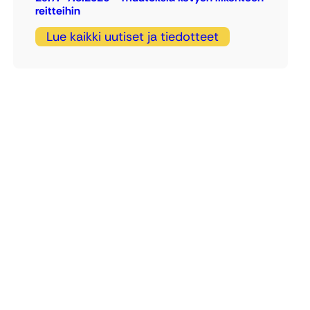
reitteihin
Lue kaikki uutiset ja tiedotteet