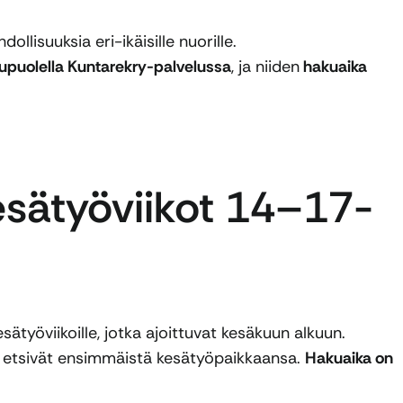
lisuuksia eri-ikäisille nuorille.
lkupuolella Kuntarekry-palvelussa
, ja niiden
hakuaika
sätyöviikot 14–17-
ätyöviikoille, jotka ajoittuvat kesäkuun alkuun.
a etsivät ensimmäistä kesätyöpaikkaansa.
Hakuaika on