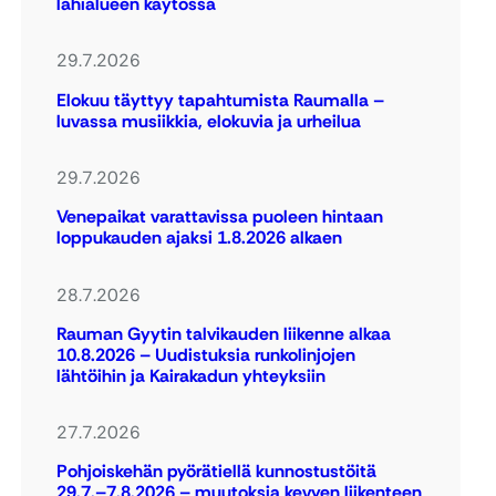
lähialueen käytössä
29.7.2026
Elokuu täyttyy tapahtumista Raumalla –
luvassa musiikkia, elokuvia ja urheilua
29.7.2026
Venepaikat varattavissa puoleen hintaan
loppukauden ajaksi 1.8.2026 alkaen
28.7.2026
Rauman Gyytin talvikauden liikenne alkaa
10.8.2026 – Uudistuksia runkolinjojen
lähtöihin ja Kairakadun yhteyksiin
27.7.2026
Pohjoiskehän pyörätiellä kunnostustöitä
29.7.–7.8.2026 – muutoksia kevyen liikenteen