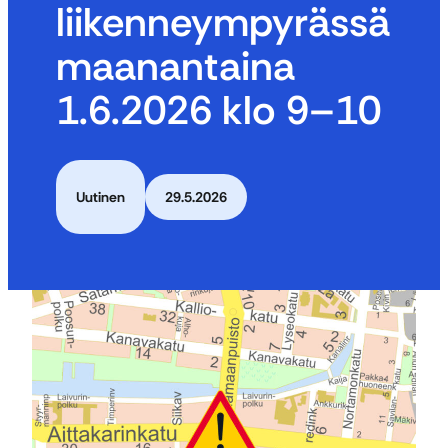
liikenneympyrässä
maanantaina
1.6.2026 klo 9–10
Uutinen
29.5.2026