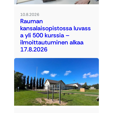
10.8.2026
Rauman
kansalaisopistossa luvass
a yli 500 kurssia –
ilmoittautuminen alkaa
17.8.2026