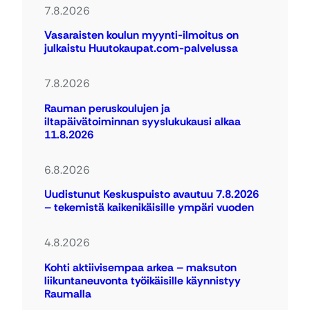
7.8.2026
Vasaraisten koulun myynti-ilmoitus on
julkaistu Huutokaupat.com-palvelussa
7.8.2026
Rauman peruskoulujen ja
iltapäivätoiminnan syyslukukausi alkaa
11.8.2026
6.8.2026
Uudistunut Keskuspuisto avautuu 7.8.2026
– tekemistä kaikenikäisille ympäri vuoden
4.8.2026
Kohti aktiivisempaa arkea – maksuton
liikuntaneuvonta työikäisille käynnistyy
Raumalla