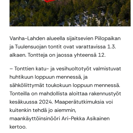
Vanha-Lahden alueella sijaitsevien Piilopaikan
ja Tuulensuojan tontit ovat varattavissa 1.3.
alkaen. Tontteja on jaossa yhteensä 12.
– Tonttien katu- ja vesihuoltotyöt valmistuvat
huhtikuun loppuun mennessä, ja
sähköliittymät toukokuun loppuun mennessä.
Tonteilla on mahdollista aloittaa rakennustyöt
kesäkuussa 2024. Maaperätutkimuksia voi
kuitenkin tehdä jo aiemmin,
maankäyttöinsinööri Ari-Pekka Asikainen
kertoo.