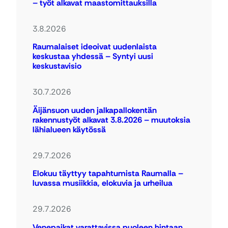
– työt alkavat maastomittauksilla
3.8.2026
Raumalaiset ideoivat uudenlaista
keskustaa yhdessä – Syntyi uusi
keskustavisio
30.7.2026
Äijänsuon uuden jalkapallokentän
rakennustyöt alkavat 3.8.2026 – muutoksia
lähialueen käytössä
29.7.2026
Elokuu täyttyy tapahtumista Raumalla –
luvassa musiikkia, elokuvia ja urheilua
29.7.2026
Venepaikat varattavissa puoleen hintaan