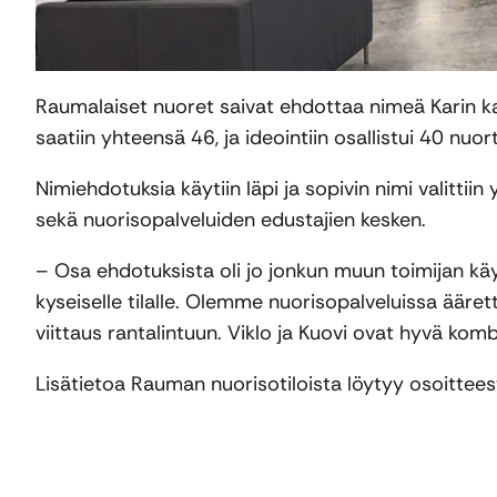
Raumalaiset nuoret saivat ehdottaa nimeä Karin k
saatiin yhteensä 46, ja ideointiin osallistui 40 nuo
Nimiehdotuksia käytiin läpi ja sopivin nimi valitt
sekä nuorisopalveluiden edustajien kesken.
– Osa ehdotuksista oli jo jonkun muun toimijan kä
kyseiselle tilalle. Olemme nuorisopalveluissa ääre
viittaus rantalintuun. Viklo ja Kuovi ovat hyvä ko
Lisätietoa Rauman nuorisotiloista löytyy osoittee