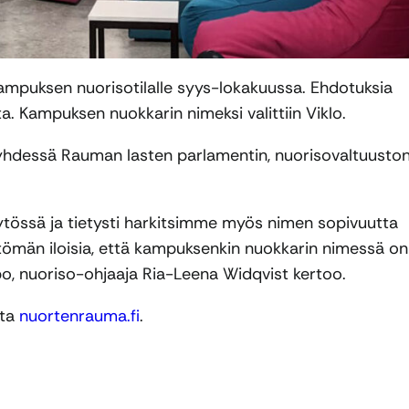
ampuksen nuorisotilalle syys-lokakuussa. Ehdotuksia
rta. Kampuksen nuokkarin nimeksi valittiin Viklo.
iin yhdessä Rauman lasten parlamentin, nuorisovaltuusto
ytössä ja tietysti harkitsimme myös nimen sopivuutta
ttömän iloisia, että kampuksenkin nuokkarin nimessä on
mbo, nuoriso-ohjaaja Ria-Leena Widqvist kertoo.
sta
nuortenrauma.fi
.