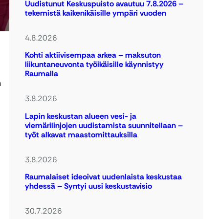
Uudistunut Keskuspuisto avautuu 7.8.2026 –
tekemistä kaikenikäisille ympäri vuoden
4.8.2026
Kohti aktiivisempaa arkea – maksuton
liikuntaneuvonta työikäisille käynnistyy
Raumalla
n
3.8.2026
Lapin keskustan alueen vesi- ja
viemärilinjojen uudistamista suunnitellaan –
työt alkavat maastomittauksilla
3.8.2026
Raumalaiset ideoivat uudenlaista keskustaa
yhdessä – Syntyi uusi keskustavisio
30.7.2026