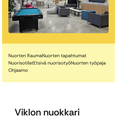
Nuorten Rauma
Nuorten tapahtumat
Nuorisotilat
Etsivä nuorisotyö
Nuorten työpaja
Ohjaamo
Viklon nuokkari