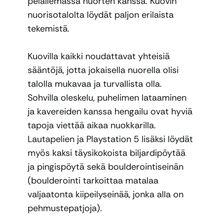
pelailemassa nuorten kanssa. Kuovin
nuorisotalolta löydät paljon erilaista
tekemistä.
Kuovilla kaikki noudattavat yhteisiä
sääntöjä, jotta jokaisella nuorella olisi
talolla mukavaa ja turvallista olla.
Sohvilla oleskelu, puhelimen lataaminen
ja kavereiden kanssa hengailu ovat hyviä
tapoja viettää aikaa nuokkarilla.
Lautapelien ja Playstation 5 lisäksi löydät
myös kaksi täysikokoista biljardipöytää
ja pingispöytä sekä boulderointiseinän
(boulderointi tarkoittaa matalaa
valjaatonta kiipeilyseinää, jonka alla on
pehmustepatjoja).