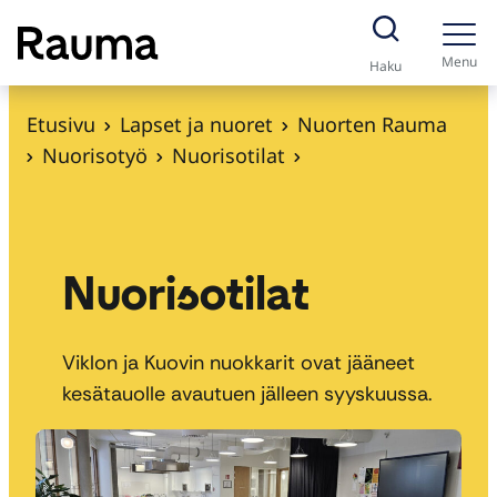
S
i
Menu
Haku
i
r
Etusivu
Lapset ja nuoret
Nuorten Rauma
r
Nuorisotyö
Nuorisotilat
y
s
i
s
Nuorisotilat
ä
l
Viklon ja Kuovin nuokkarit ovat jääneet
t
kesätauolle avautuen jälleen syyskuussa.
ö
ö
n