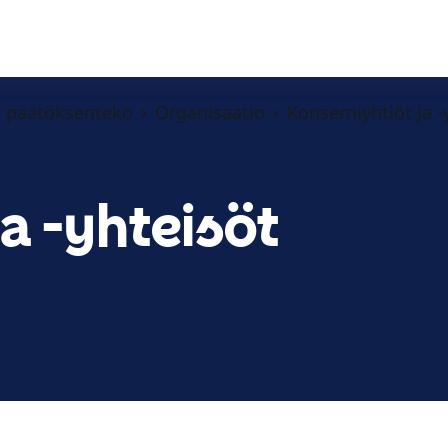
ja päätöksenteko
Organisaatio
Konserniyhtiöt ja -
a -yhteisöt