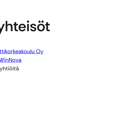
hteisöt
tikorkeakoulu Oy
 WinNova
yhtiöitä