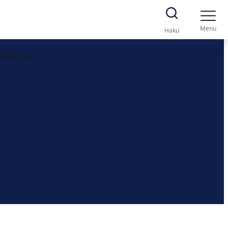
Menu
Haku
yhteisöt