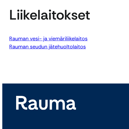
Liikelaitokset
Rauman vesi- ja viemäriliikelaitos
Rauman seudun jätehuoltolaitos