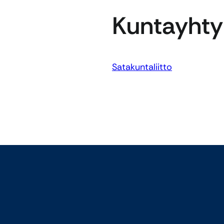
Kuntayht
Satakuntaliitto