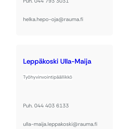
Puh. 044 793 3031
helka.hepo-oja@rauma.fi
Leppäkoski Ulla-Maija
Työhyvinvointipäällikkö
Puh. 044 403 6133
ulla-maija.leppakoski@rauma.fi