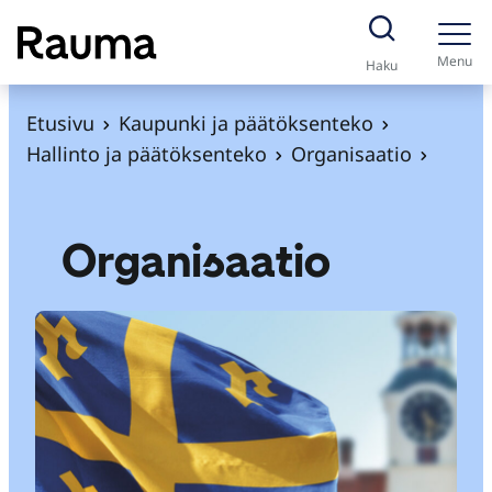
S
i
Menu
Haku
i
r
Etusivu
Kaupunki ja päätöksenteko
r
Hallinto ja päätöksenteko
Organisaatio
y
s
i
Organisaatio
s
ä
l
t
ö
ö
n