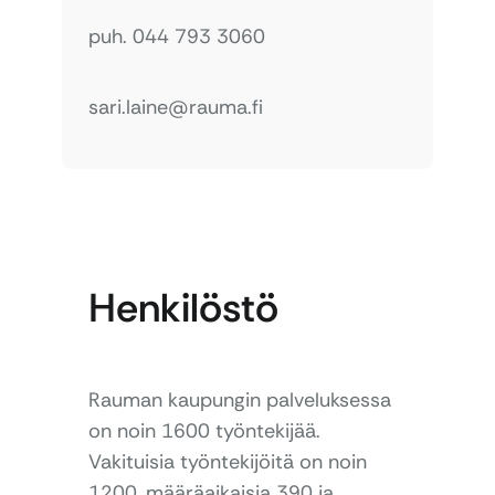
puh. 044 793 3060
sari.laine@rauma.fi
Henkilöstö
Rauman kaupungin palveluksessa
on noin 1600 työntekijää.
Vakituisia työntekijöitä on noin
1200, määräaikaisia 390 ja