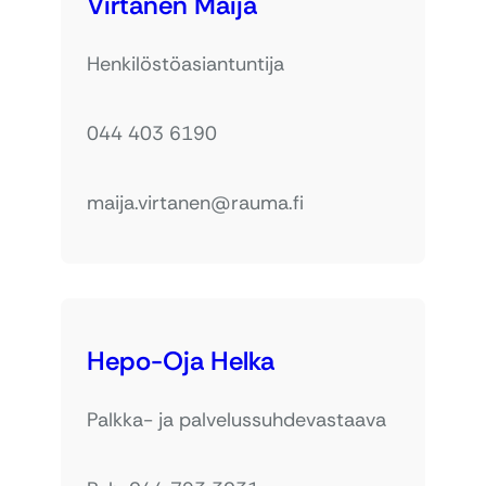
Virtanen Maija
Henkilöstöasiantuntija
044 403 6190
maija.virtanen@rauma.fi
Hepo-Oja Helka
Palkka- ja palvelussuhdevastaava