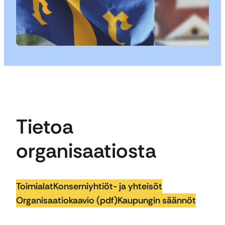
Tietoa
organisaatiosta
Toimialat
Konserniyhtiöt- ja yhteisöt
Organisaatiokaavio (pdf)
Kaupungin säännöt