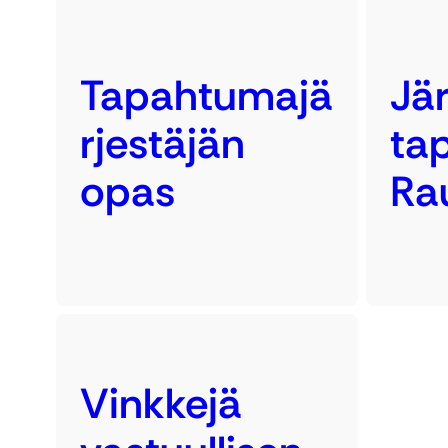
Tapahtumajä
Jär
rjestäjän
ta
opas
Ra
Vinkkejä