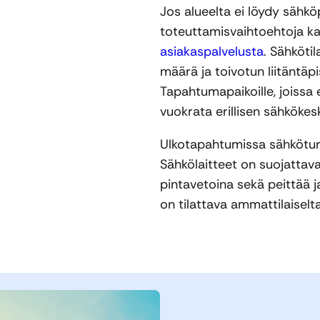
Jos alueelta ei löydy sähköpis
toteuttamisvaihtoehtoja ka
asiakaspalvelusta
. Sähköti
määrä ja toivotun liitäntäp
Tapahtumapaikoille, joissa e
vuokrata erillisen sähkökes
Ulkotapahtumissa sähköturv
Sähkölaitteet on suojattava 
pintavetoina sekä peittää 
on tilattava ammattilaiselta