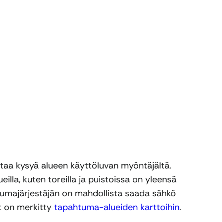
taa kysyä alueen käyttöluvan myöntäjältä.
la, kuten toreilla ja puistoissa on yleensä
htumajärjestäjän on mahdollista saada sähkö
t on merkitty
tapahtuma-alueiden karttoihin
.