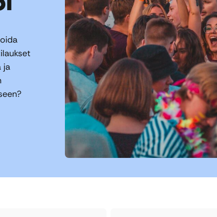
ioida
tilaukset
 ja
n
kseen?