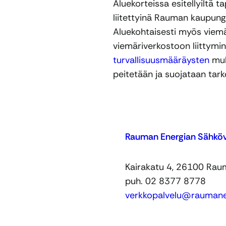
Aluekorteissa esitellyiltä t
liitettyinä Rauman kaupungi
Aluekohtaisesti myös viemär
viemäriverkostoon liittymi
turvallisuusmääräysten
muk
peitetään ja suojataan tar
Rauman Energian Sähkö
Kairakatu 4, 26100 Ra
puh. 02 8377 8778
verkkopalvelu@raumanen