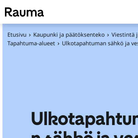
S
i
i
r
Etusivu
Kaupunki ja päätöksenteko
Viestintä 
r
Tapahtuma-alueet
Ulkotapahtuman sähkö ja ve
y
s
i
s
ä
l
t
ö
Ulkotapahtu
ö
n
n sähkö ja ve