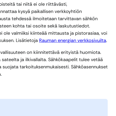
teitä tai niitä ei ole riittävästi,
nnattaa kysyä paikallisen verkkoyhtiön
lausta tehdessä ilmoitetaan tarvittavan sähkön
isteen kohta tai osoite sekä laskutustiedot.
i ole valmiiksi kiinteää mittausta ja pistorasiaa, voi
kuksen. Lisätietoja
Rauman energian verkkosivuilta
.
allisuuteen on kiinnitettävä erityistä huomiota.
sateelta ja ilkivallalta. Sähkökaapelit tulee vetää
ja suojata tarkoituksenmukaisesti. Sähköasennukset
.