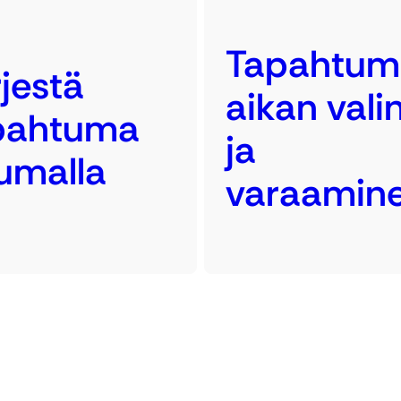
Tapahtum
jestä
aikan vali
pahtuma
ja
umalla
varaamin