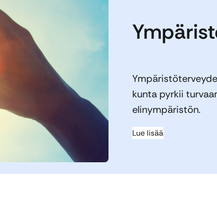
Ympärist
Ympäristöterveyden
kunta pyrkii turvaa
elinympäristön.
Lue lisää