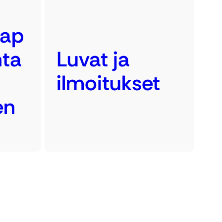
ap
nta
Luvat ja
ilmoitukset
en