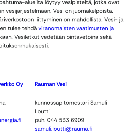
apahtuma-alueilta löytyy vesipisteitä, jotka ovat
n vesijärjestelmään. Vesi on juomakelpoista.
iverkostoon liittyminen on mahdollista. Vesi- ja
nen tulee tehdä
viranomaisten vaatimusten ja
aan. Vesiletkut vedetään pintavetoina sekä
koituksenmukaisesti.
verkko Oy
Rauman Vesi
uma
kunnossapitomestari Samuli
Loutti
ergia.fi
puh. 044 533 6909
samuli.loutti@rauma.fi