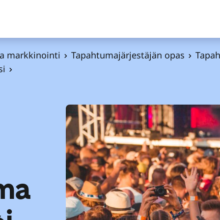
ja markkinointi
Tapahtumajärjestäjän opas
Tapah
si
ma
si