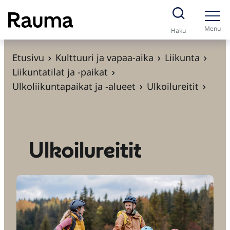
S
i
Menu
Haku
i
r
Etusivu
Kulttuuri ja vapaa-aika
Liikunta
r
Liikuntatilat ja -paikat
y
Ulkoliikuntapaikat ja -alueet
Ulkoilureitit
s
i
s
ä
Ulkoilureitit
l
t
ö
ö
n