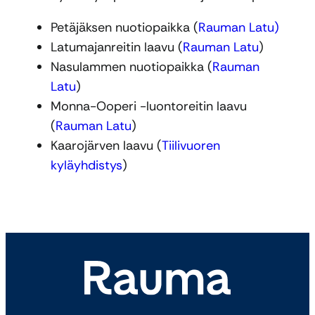
Petäjäksen nuotiopaikka (
Rauman Latu)
Latumajanreitin laavu (
Rauman Latu
)
Nasulammen nuotiopaikka (
Rauman
Latu
)
Monna-Ooperi -luontoreitin laavu
(
Rauman Latu
)
Kaarojärven laavu (
Tiilivuoren
kyläyhdistys
)