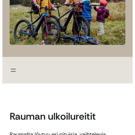
Rauman ulkoilureitit
Raumalta löytyy eri pituisia, vaihtelevia