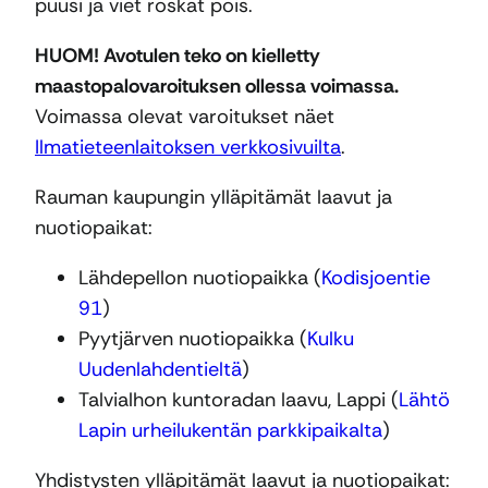
puusi ja viet roskat pois.
HUOM! Avotulen teko on kielletty
maastopalovaroituksen ollessa voimassa.
Voimassa olevat varoitukset näet
Ilmatieteenlaitoksen verkkosivuilta
.
Rauman kaupungin ylläpitämät laavut ja
nuotiopaikat:
Lähdepellon nuotiopaikka (
Kodisjoentie
91
)
Pyytjärven nuotiopaikka (
Kulku
Uudenlahdentieltä
)
Talvialhon kuntoradan laavu, Lappi (
Lähtö
Lapin urheilukentän parkkipaikalta
)
Yhdistysten ylläpitämät laavut ja nuotiopaikat: