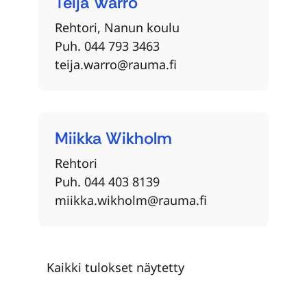
Teija
Warro
Rehtori, Nanun koulu
Puh. 044 793 3463
teija.warro@rauma.fi
Miikka
Wikholm
Rehtori
Puh. 044 403 8139
miikka.wikholm@rauma.fi
Kaikki tulokset näytetty