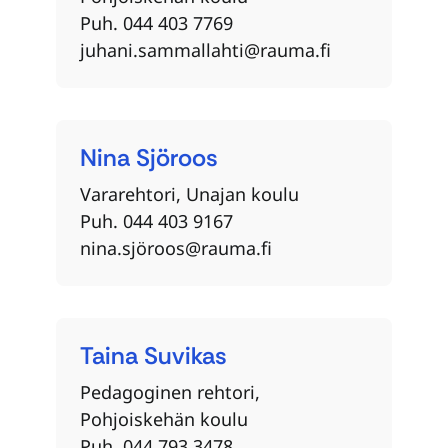
Puh. 044 403 7769
juhani.sammallahti@rauma.fi
Nina
Sjöroos
Vararehtori, Unajan koulu
Puh. 044 403 9167
nina.sjöroos@rauma.fi
Taina
Suvikas
Pedagoginen rehtori,
Pohjoiskehän koulu
Puh. 044 793 3478