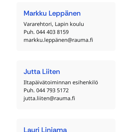
Markku
Leppänen
Vararehtori, Lapin koulu
Puh. 044 403 8159
markku.leppänen@rauma.fi
Jutta
Liiten
Iltapäivätoiminnan esihenkilö
Puh. 044 793 5172
jutta.liiten@rauma.fi
Lauri
Linjama