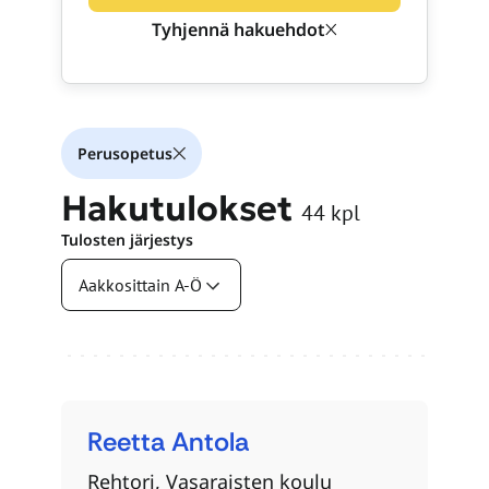
Tyhjennä hakuehdot
Perusopetus
Hakutulokset
44
kpl
Tulosten järjestys
Haun tulokset
Reetta
Antola
Rehtori, Vasaraisten koulu