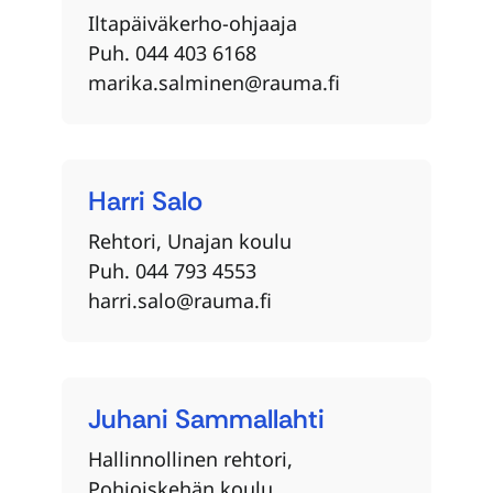
Iltapäiväkerho-ohjaaja
Puh. 044 403 6168
marika.salminen@rauma.fi
Harri
Salo
Rehtori, Unajan koulu
Puh. 044 793 4553
harri.salo@rauma.fi
Juhani
Sammallahti
Hallinnollinen rehtori,
Pohjoiskehän koulu