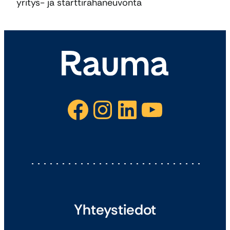
yritys- ja starttirahaneuvonta
Facebook
Instagram
LinkedIn
YouTube
Yhteystiedot