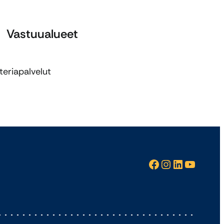
Vastuualueet
teriapalvelut
Facebook
Instagram
LinkedIn
YouTube