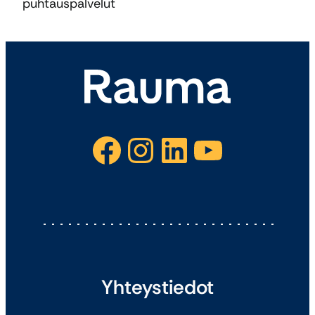
puhtauspalvelut
Facebook
Instagram
LinkedIn
YouTube
Yhteystiedot