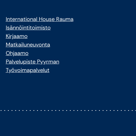
International House Rauma
Isännöintitoimisto
Kirjaamo
Matkailuneuvonta
Ohjaamo
Palvelupiste Pyyrman
Työvoimapalvelut