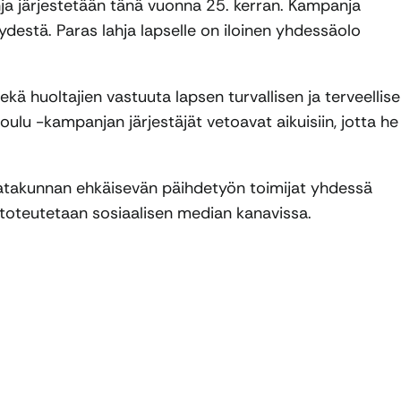
nja järjestetään tänä vuonna 25. kerran. Kampanja
destä. Paras lahja lapselle on iloinen yhdessäolo
kä huoltajien vastuuta lapsen turvallisen ja terveellis
oulu -kampanjan järjestäjät vetoavat aikuisiin, jotta he
 Satakunnan ehkäisevän päihdetyön toimijat yhdessä
oteutetaan sosiaalisen median kanavissa.