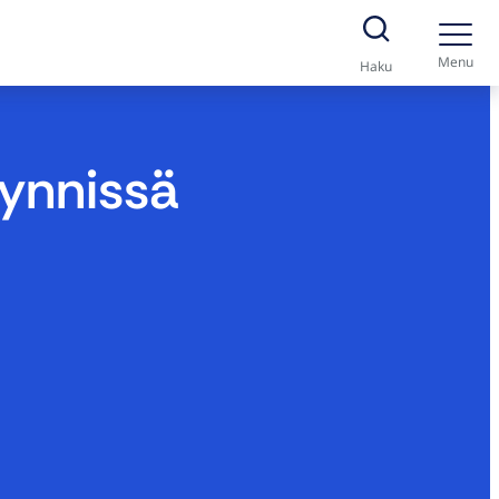
Menu
Haku
äynnissä