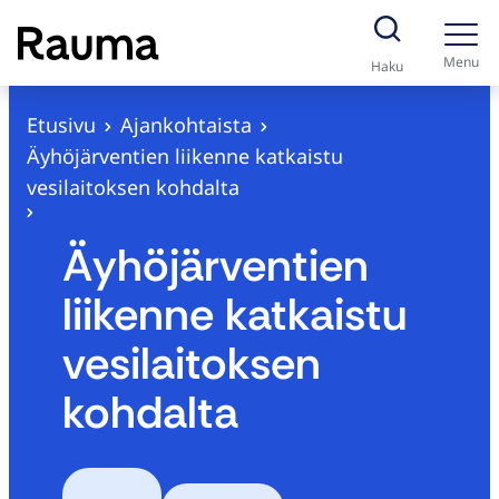
S
i
Menu
Haku
i
r
Etusivu
Ajankohtaista
r
Äyhöjärventien liikenne katkaistu
y
vesilaitoksen kohdalta
s
i
Äyhöjärventien
s
liikenne katkaistu
ä
l
vesilaitoksen
t
kohdalta
ö
ö
n