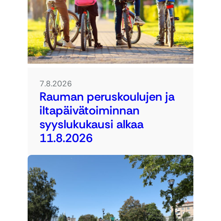
7.8.2026
Rauman peruskoulujen ja
iltapäivätoiminnan
syyslukukausi alkaa
11.8.2026