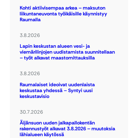
Kohti aktiivisempaa arkea – maksuton
liikuntaneuvonta työikäisille käynnistyy
Raumalla
3.8.2026
Lapin keskustan alueen vesi- ja
viemärilinjojen uudistamista suunnitellaan
– työt alkavat maastomittauksilla
3.8.2026
Raumalaiset ideoivat uudenlaista
keskustaa yhdessä – Syntyi uusi
keskustavisio
30.7.2026
Äijänsuon uuden jalkapallokentän
rakennustyöt alkavat 3.8.2026 – muutoksia
lähialueen käytössä