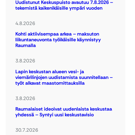
Uudistunut Keskuspuisto avautuu 7.8.2026 –
tekemistä kaikenikäisille ympäri vuoden
4.8.2026
Kohti aktiivisempaa arkea – maksuton
liikuntaneuvonta työikäisille käynnistyy
Raumalla
3.8.2026
Lapin keskustan alueen vesi- ja
viemärilinjojen uudistamista suunnitellaan –
työt alkavat maastomittauksilla
3.8.2026
Raumalaiset ideoivat uudenlaista keskustaa
yhdessä – Syntyi uusi keskustavisio
30.7.2026