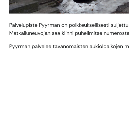
Palvelupiste Pyyrman on poikkeuksellisesti suljett
Matkailuneuvojan saa kiinni puhelimitse numerost
Pyyrman palvelee tavanomaisten aukioloaikojen muk