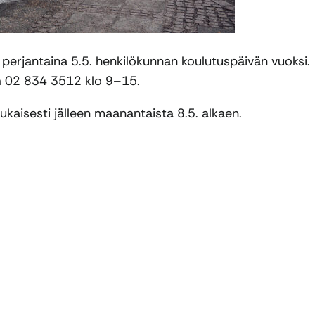
u perjantaina 5.5. henkilökunnan koulutuspäivän vuoksi.
a 02 834 3512 klo 9–15.
aisesti jälleen maanantaista 8.5. alkaen.