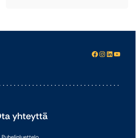
Facebook
Instagram
LinkedIn
YouTube
ta yhteyttä
Puhelinluettelo