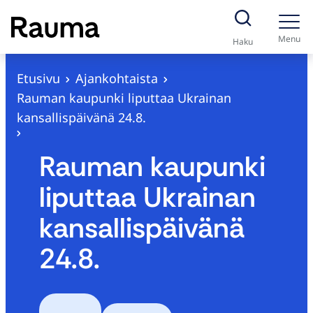
S
i
Menu
Haku
i
r
Etusivu
Ajankohtaista
r
Rauman kaupunki liputtaa Ukrainan
y
kansallispäivänä 24.8.
s
i
Rauman kaupunki
s
liputtaa Ukrainan
ä
l
kansallispäivänä
t
24.8.
ö
ö
n