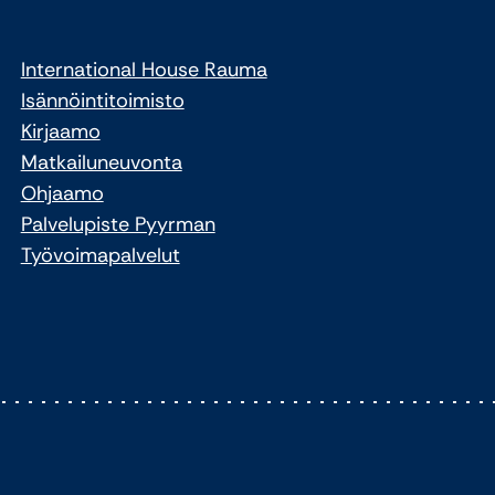
International House Rauma
Isännöintitoimisto
Kirjaamo
Matkailuneuvonta
Ohjaamo
Palvelupiste Pyyrman
Työvoimapalvelut