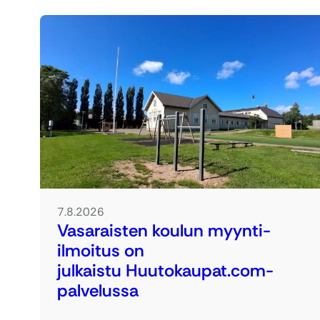
7.8.2026
Vasaraisten koulun myynti-
ilmoitus on
julkaistu Huutokaupat.com-
palvelussa