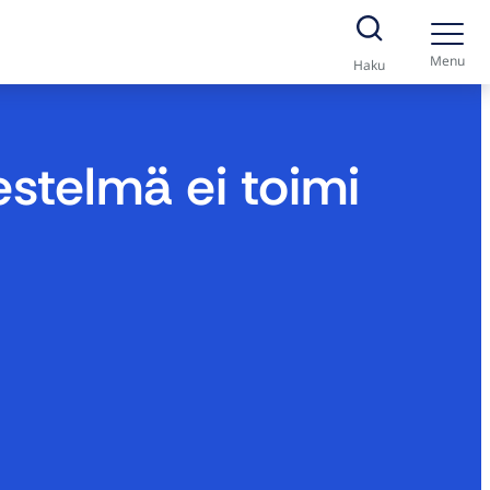
Menu
Haku
estelmä ei toimi