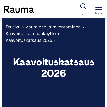
S
i
Menu
Haku
i
r
Etusivu
Asuminen ja rakentaminen
r
Kaavoitus ja maankäyttö
y
Kaavoituskatsaus 2026
s
i
Kaavoituskatsaus
s
ä
2026
l
t
ö
ö
n