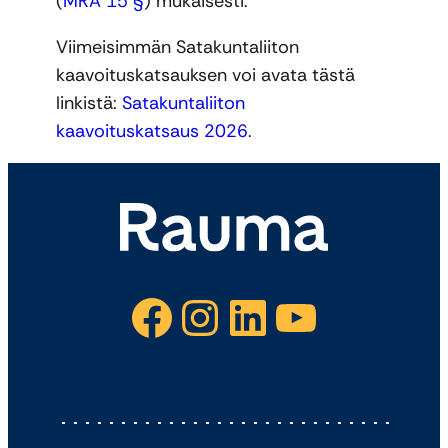
(
MRA 15 §
) mukaisesti.
Viimeisimmän Satakuntaliiton
kaavoituskatsauksen voi avata tästä
linkistä:
Satakuntaliiton
kaavoituskatsaus 2026.
Facebook
Instagram
LinkedIn
YouTube