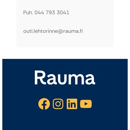
Puh. 044 793 3041
outi.lehtorinne@rauma.fi
Facebook
Instagram
LinkedIn
YouTube