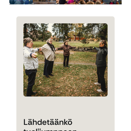
Lähdetäänkö