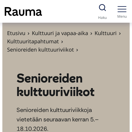
S
i
Menu
Haku
i
r
Etusivu
Kulttuuri ja vapaa-aika
Kulttuuri
r
Kulttuuritapahtumat
y
Senioreiden kulttuuriviikot
s
i
s
Senioreiden
ä
kulttuuriviikot
l
t
ö
Senioreiden kulttuuriviikkoja
ö
vietetään seuraavan kerran 5.–
n
18.10.2026.