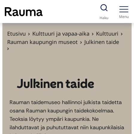
S
i
Menu
Haku
i
r
Etusivu
Kulttuuri ja vapaa-aika
Kulttuuri
r
Rauman kaupungin museot
Julkinen taide
y
s
i
s
Julkinen taide
ä
l
t
Rauman taidemuseo hallinnoi julkista taidetta
ö
osana Rauman kaupungin taidekokoelmaa.
ö
Teoksia löytyy ympäri kaupunkia. Ne
n
ilahduttavat ja puhututtavat niin kaupunkilaisia