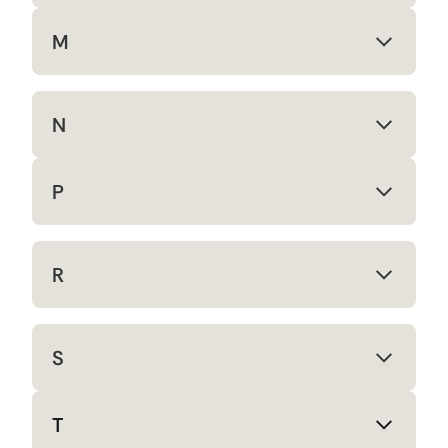
M
N
P
R
S
T