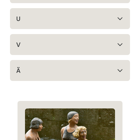
U
V
Ä