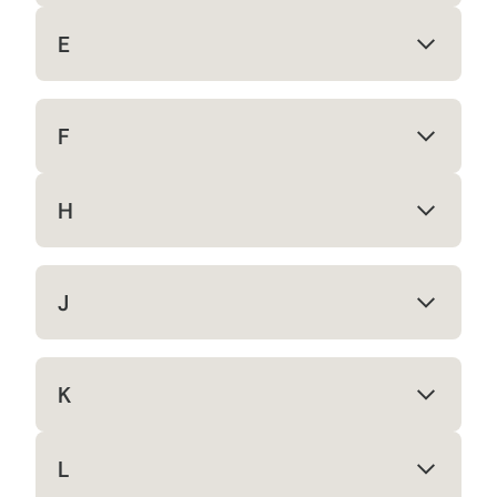
E
F
H
J
K
L