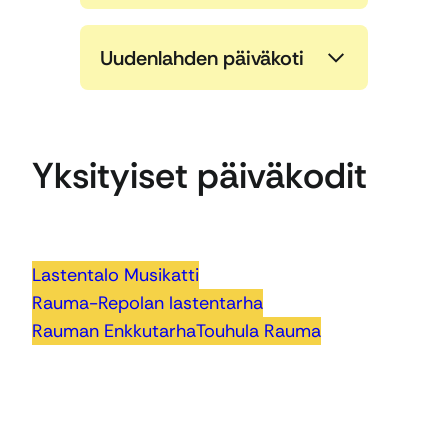
Uudenlahden päiväkoti
Yksityiset päiväkodit
Lastentalo Musikatti
Rauma-Repolan lastentarha
Rauman Enkkutarha
Touhula Rauma