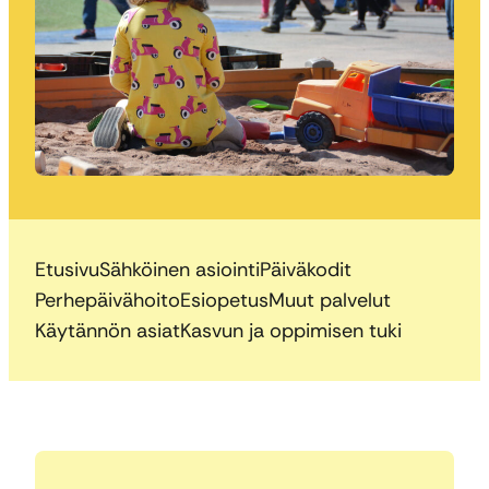
Etusivu
Sähköinen asiointi
Päiväkodit
Perhepäivähoito
Esiopetus
Muut palvelut
Käytännön asiat
Kasvun ja oppimisen tuki