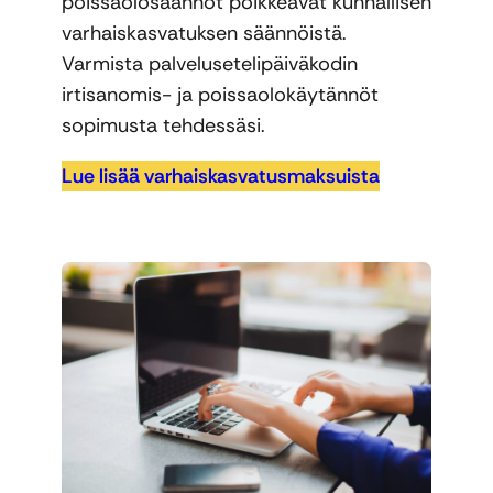
poissaolosäännöt poikkeavat kunnallisen
varhaiskasvatuksen säännöistä.
Varmista palvelusetelipäiväkodin
irtisanomis- ja poissaolokäytännöt
sopimusta tehdessäsi.
Lue lisää varhaiskasvatusmaksuista