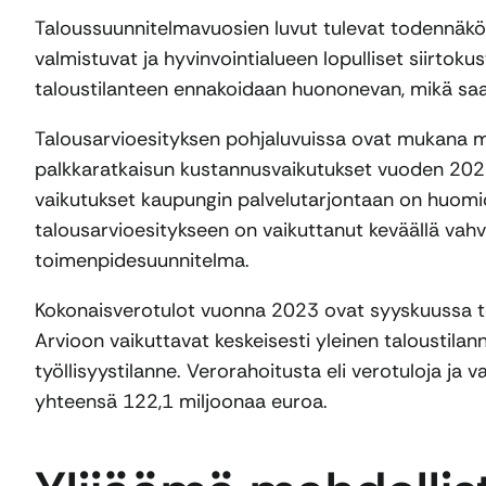
Taloussuunnitelmavuosien luvut tulevat todennäköi
valmistuvat ja hyvinvointialueen lopulliset siirtok
taloustilanteen ennakoidaan huononevan, mikä saa
Talousarvioesityksen pohjaluvuissa ovat mukana
palkkaratkaisun kustannusvaikutukset vuoden 202
vaikutukset kaupungin palvelutarjontaan on huomioi
talousarvioesitykseen on vaikuttanut keväällä vahv
toimenpidesuunnitelma.
Kokonaisverotulot vuonna 2023 ovat syyskuussa t
Arvioon vaikuttavat keskeisesti yleinen taloustilan
työllisyystilanne. Verorahoitusta eli verotuloja ja
yhteensä 122,1 miljoonaa euroa.