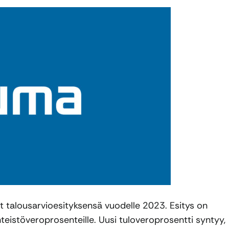
t talousarvioesityksensä vuodelle 2023. Esitys on
iinteistöveroprosenteille. Uusi tuloveroprosentti syntyy,