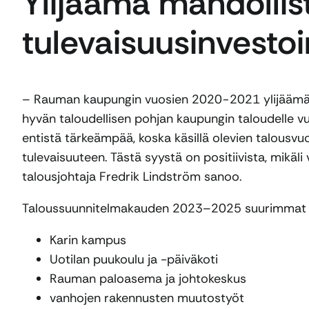
Ylijäämä mahdollis
tulevaisuusinvestoi
– Rauman kaupungin vuosien 2020−2021 ylijäämäise
hyvän taloudellisen pohjan kaupungin taloudelle v
entistä tärkeämpää, koska käsillä olevien talousv
tulevaisuuteen. Tästä syystä on positiivista, mikä
talousjohtaja Fredrik Lindström sanoo.
Taloussuunnitelmakauden 2023–2025 suurimmat i
Karin kampus
Uotilan puukoulu ja -päiväkoti
Rauman paloasema ja johtokeskus
vanhojen rakennusten muutostyöt