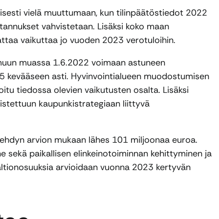
sesti vielä muuttumaan, kun tilinpäätöstiedot 2022
ustannukset vahvistetaan. Lisäksi koko maan
ttaa vaikuttaa jo vuoden 2023 verotuloihin.
 muun muassa 1.6.2022 voimaan astuneen
5 kevääseen asti. Hyvinvointialueen muodostumisen
tu tiedossa olevien vaikutusten osalta. Lisäksi
istettuun kaupunkistrategiaan liittyvä
ehdyn arvion mukaan lähes 101 miljoonaa euroa.
ne sekä paikallisen elinkeinotoiminnan kehittyminen ja
 valtionosuuksia arvioidaan vuonna 2023 kertyvän