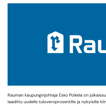
Rauman kaupunginjohtaja Esko Poikela on julkaissu
laadittu uudelle tuloveroprosentille ja nykyisille k