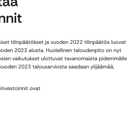
taa
nnit
t tilinpäätökset ja vuoden 2022 tilinpäätös luovat
uoden 2023 alusta. Huolellinen taloudenpito on nyt
uosien vaikutukset ulottuvat tavanomaista pidemmälle
li vuoden 2023 talousarviosta saadaan ylijäämää,
nvestoinnit ovat