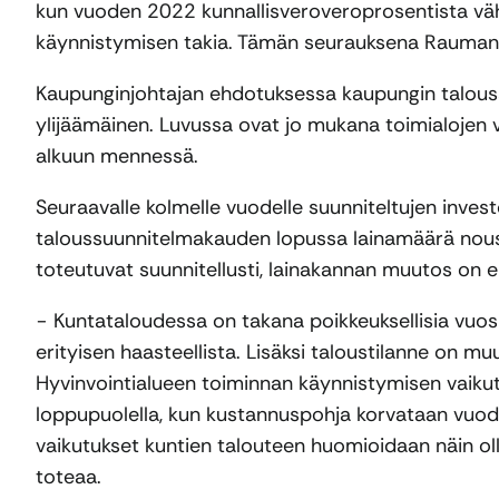
kun vuoden 2022 kunnallisveroveroprosentista väh
käynnistymisen takia. Tämän seurauksena Rauman 
Kaupunginjohtajan ehdotuksessa kaupungin talous
ylijäämäinen. Luvussa ovat jo mukana toimialojen v
alkuun mennessä.
Seuraavalle kolmelle vuodelle suunniteltujen inve
taloussuunnitelmakauden lopussa lainamäärä nouse
toteutuvat suunnitellusti, lainakannan muutos on 
− Kuntataloudessa on takana poikkeuksellisia vuos
erityisen haasteellista. Lisäksi taloustilanne on m
Hyvinvointialueen toiminnan käynnistymisen vaik
loppupuolella, kun kustannuspohja korvataan vuoden
vaikutukset kuntien talouteen huomioidaan näin ol
toteaa.