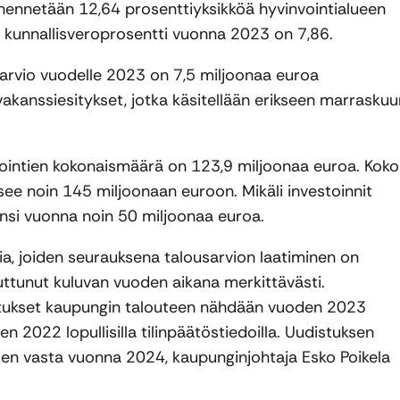
ennetään 12,64 prosenttiyksikköä hyvinvointialueen
kunnallisveroprosentti vuonna 2023 on 7,86.
arvio vuodelle 2023 on 7,5 miljoonaa euroa
akanssiesitykset, jotka käsitellään erikseen marraskuu
stointien kokonaismäärä on 123,9 miljoonaa euroa. Koko
e noin 145 miljoonaan euroon. Mikäli investoinnit
ensi vuonna noin 50 miljoonaa euroa.
ia, joiden seurauksena talousarvion laatiminen on
uuttunut kuluvan vuoden aikana merkittävästi.
utukset kaupungin talouteen nähdään vuoden 2023
 2022 lopullisilla tilinpäätöstiedoilla. Uudistuksen
len vasta vuonna 2024, kaupunginjohtaja Esko Poikela