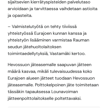
sijaitsevien kierrätyspisteiden palvelutaso
arvioidaan ja tarvittaessa vaihdetaan astioita
ja opasteita.
– Valmistelutyötä on tehty tiiviissä
yhteistyössä Eurajoen kunnan kanssa ja
yhteistyön lisääminen varmistaa Rauman
seudun jätehuoltolaitoksen
toimintaedellytyksiä, Vastamäki kertoo.
Hevossuon jäteasemalle saapuvan jätteen
määrä kasvaa, mikäli tulevaisuudessa koko
Eurajoen alueen jätteet tuodaan Hevossuon
jäteasemalle. Polttokelpoinen jäte toimitetaan
tässäkin tapauksessa Lounavoiman
jätteenpolttolaitokselle poltettavaksi.