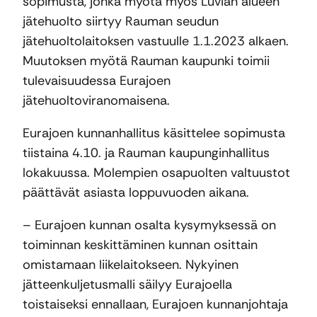
sopimusta, jonka myötä myös Luvian alueen
jätehuolto siirtyy Rauman seudun
jätehuoltolaitoksen vastuulle 1.1.2023 alkaen.
Muutoksen myötä Rauman kaupunki toimii
tulevaisuudessa Eurajoen
jätehuoltoviranomaisena.
Eurajoen kunnanhallitus käsittelee sopimusta
tiistaina 4.10. ja Rauman kaupunginhallitus
lokakuussa. Molempien osapuolten valtuustot
päättävät asiasta loppuvuoden aikana.
– Eurajoen kunnan osalta kysymyksessä on
toiminnan keskittäminen kunnan osittain
omistamaan liikelaitokseen. Nykyinen
jätteenkuljetusmalli säilyy Eurajoella
toistaiseksi ennallaan, Eurajoen kunnanjohtaja