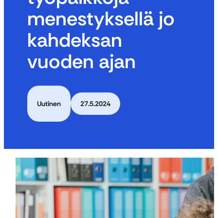
menestyksellä jo
kahdeksan
vuoden ajan
Uutinen
27.5.2024