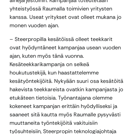
ainejärjestöihin. Kampanjaa toteutetaan
yhteistyössä Raumalla toimivien yritysten
kanssa. Useat yritykset ovat olleet mukana jo
monen vuoden ajan.
– Steerpropilla kesätöissä olleet teekkarit
ovat hyödyntäneet kampanjaa usean vuoden
ajan, kuten myös tänä vuonna.
Kesäteekkarikampanja on selkeä
houkutustekijä, kun haastattelemme
kesätyöntekijöitä. Nykyään suuri osa kesätöitä
hakevista teekkareista ovatkin kampanjasta jo
etukäteen tietoisia. Työnantajana olemme
kokeneet kampanjan erittäin hyödylliseksi ja
saaneet sitä kautta myös Raumalle pysyvästi
muuttaneita työntekijöitä vakituisiin
työsuhteisiin, Steerpropin teknologiajohtaja