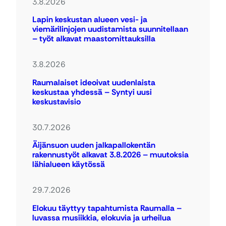
3.8.2026
Lapin keskustan alueen vesi- ja
viemärilinjojen uudistamista suunnitellaan
– työt alkavat maastomittauksilla
3.8.2026
Raumalaiset ideoivat uudenlaista
keskustaa yhdessä – Syntyi uusi
keskustavisio
30.7.2026
Äijänsuon uuden jalkapallokentän
rakennustyöt alkavat 3.8.2026 – muutoksia
lähialueen käytössä
29.7.2026
Elokuu täyttyy tapahtumista Raumalla –
luvassa musiikkia, elokuvia ja urheilua