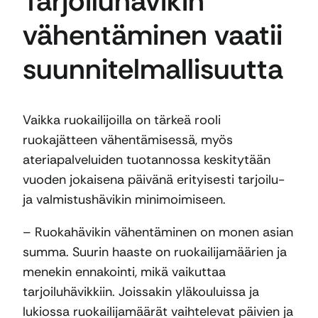
Tarjoiluhävikin
vähentäminen vaatii
suunnitelmallisuutta
Vaikka ruokailijoilla on tärkeä rooli
ruokajätteen vähentämisessä, myös
ateriapalveluiden tuotannossa keskitytään
vuoden jokaisena päivänä erityisesti tarjoilu-
ja valmistushävikin minimoimiseen.
– Ruokahävikin vähentäminen on monen asian
summa. Suurin haaste on ruokailijamäärien ja
menekin ennakointi, mikä vaikuttaa
tarjoiluhävikkiin. Joissakin yläkouluissa ja
lukiossa ruokailijamäärät vaihtelevat päivien ja