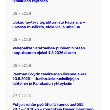
lähialueen käytössä
29.7.2026
Elokuu täyttyy tapahtumista Raumalla –
luvassa musiikkia, elokuvia ja urheilua
29.7.2026
Venepaikat varattavissa puoleen hintaan
loppukauden ajaksi 1.8.2026 alkaen
28.7.2026
Rauman Gyytin talvikauden liikenne alkaa
10.8.2026 – Uudistuksia runkolinjojen
lähtöihin ja Kairakadun yhteyksiin
27.7.2026
Pohjoiskehän pyörätiellä kunnostustöitä
29.7.–7.8.2026 – muutoksia kevyen liikenteen