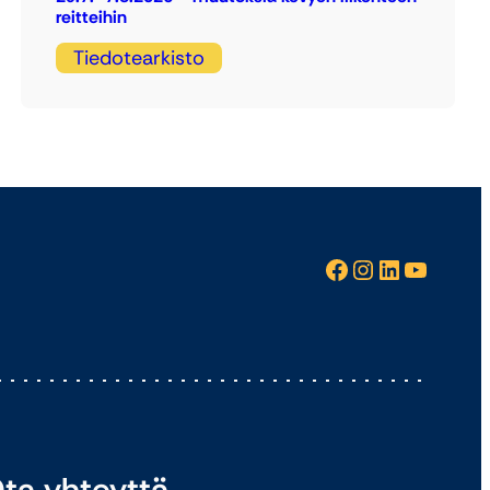
reitteihin
Tiedotearkisto
Facebook
Instagram
LinkedIn
YouTube
ta yhteyttä