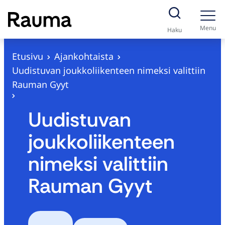
S
i
Menu
Haku
i
r
Etusivu
Ajankohtaista
r
Uudistuvan joukkoliikenteen nimeksi valittiin
y
Rauman Gyyt
s
i
Uudistuvan
s
joukkoliikenteen
ä
l
nimeksi valittiin
t
Rauman Gyyt
ö
ö
n