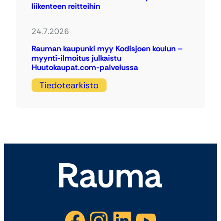
liikenteen reitteihin
24.7.2026
Rauman kaupunki myy Kodisjoen koulun –
myynti-ilmoitus julkaistu
Huutokaupat.com-palvelussa
Tiedotearkisto
Facebook
Instagram
LinkedIn
YouTube