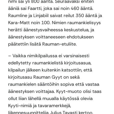
nimi sai yli 800 ääntä. Seuraavaksi eniten
ääniä sai Faartti, joka sai noin 460 ääntä.
Raumline ja Linjabiil saivat reilut 350 ääntä ja
Kara-Matt noin 100. Nimien raumankielisyys
herätti äänestysvaiheessa keskustelua, ja
äänestyksen voittaneeseen ehdotukseen
päätettiin lisätä Rauman-etuliite.
– Vaikka nimikilpailussa ei varsinaisesti
edellytetty raumankielistä kirjoitusasua,
kilpailun jälkeen kuitenkin katsottiin, että
kirjoitusasu Rauman Gyyt on sekä
raumankielen sääntöihin sopiva että vastaa
äänestyksen voittajaa. Kyyt-muoto olisi taas
ollut liian lähellä muualla käytössä olevia
Kyyti-nimiä ja tavaramerkkejä,
liikennesuunnittelija Julius Tavasti kertoo.