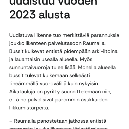
uudistuu vuoden
2023 alusta
Uudistuva liikenne tuo merkittäviä parannuksia
joukkoliikenteen palvelutasoon Raumalla.
Bussit kulkevat entistä pidempään arki-iltoina
ja lauantaisin usealla alueella. Myös
sunnuntaivuoroja tulee lisää. Monella alueella
bussit tulevat kulkemaan selkeästi
tiheämmällä vuorovälillä kuin nykyisin.
Aikatauluja on pyritty suunnittelemaan niin,
että ne palvelisivat paremmin asukkaiden
liikkumistarpeita.
– Raumalla panostetaan jatkossa entistä
enemmän joukkoliikenteen järjestämiseen.