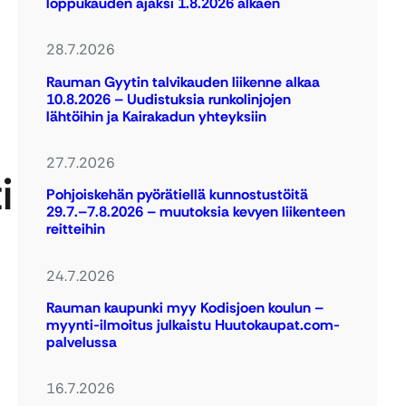
loppukauden ajaksi 1.8.2026 alkaen
28.7.2026
Rauman Gyytin talvikauden liikenne alkaa
10.8.2026 – Uudistuksia runkolinjojen
lähtöihin ja Kairakadun yhteyksiin
27.7.2026
i
Pohjoiskehän pyörätiellä kunnostustöitä
29.7.–7.8.2026 – muutoksia kevyen liikenteen
reitteihin
24.7.2026
Rauman kaupunki myy Kodisjoen koulun –
myynti-ilmoitus julkaistu Huutokaupat.com-
palvelussa
16.7.2026