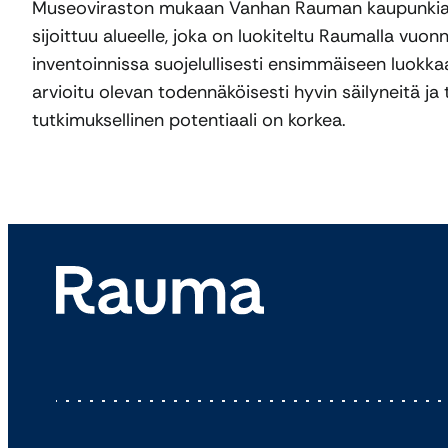
Museoviraston mukaan Vanhan Rauman kaupunkiar
sijoittuu alueelle, joka on luokiteltu Raumalla vu
inventoinnissa suojelullisesti ensimmäiseen luokk
arvioitu olevan todennäköisesti hyvin säilyneitä ja t
tutkimuksellinen potentiaali on korkea.