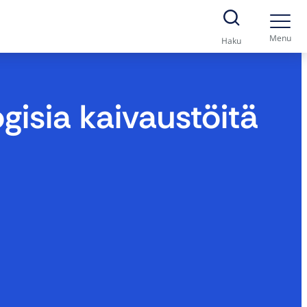
Menu
Haku
isia kaivaustöitä