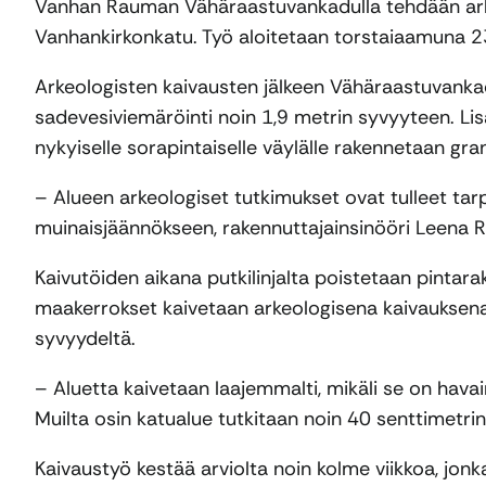
Vanhan Rauman Vähäraastuvankadulla tehdään arkeo
Vanhankirkonkatu. Työ aloitetaan torstaiaamuna 23.
Arkeologisten kaivausten jälkeen Vähäraastuvanka
sadevesiviemäröinti noin 1,9 metrin syvyyteen. Li
nykyiselle sorapintaiselle väylälle rakennetaan gra
– Alueen arkeologiset tutkimukset ovat tulleet tar
muinaisjäännökseen, rakennuttajainsinööri Leena R
Kaivutöiden aikana putkilinjalta poistetaan pintarak
maakerrokset kaivetaan arkeologisena kaivauksena 
syvyydeltä.
– Aluetta kaivetaan laajemmalti, mikäli se on hava
Muilta osin katualue tutkitaan noin 40 senttimetri
Kaivaustyö kestää arviolta noin kolme viikkoa, jonk