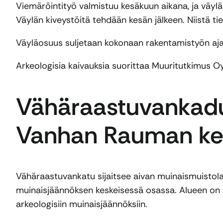
Viemäröintityö valmistuu kesäkuun aikana, ja väyl
Väylän kiveystöitä tehdään kesän jälkeen. Niistä 
Väyläosuus suljetaan kokonaan rakentamistyön aja
Arkeologisia kaivauksia suorittaa Muuritutkimus 
Vähäraastuvankadul
Vanhan Rauman ke
Vähäraastuvankatu sijaitsee aivan muinaismuisto
muinaisjäännöksen keskeisessä osassa. Alueen on ar
arkeologisiin muinaisjäännöksiin.