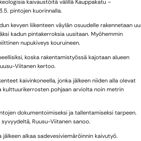
logisia kaivaustöitä välillä Kauppakatu –
5. pintojen kuorinnalla.
dun kevyen liikenteen väylän osuudelle rakennetaan uu
säksi kadun pintakerroksia uusitaan. Myöhemmin
niittinen nupukiveys kouruineen.
peellisiksi, koska rakentamistyössä kajotaan alueen
uusu-Viitanen kertoo.
enteet kaivinkoneella, jonka jälkeen niiden alla olevat
kulttuurikerrosten pohjaan arviolta noin metrin
intojen dokumentoimiseksi ja tallentamiseksi tarpeen.
n syvyydeltä, Ruusu-Viitanen sanoo.
a jälkeen alkaa sadevesiviemäröinnin kaivutyö.