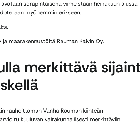
ä avataan sorapintaisena viimeistään heinäkuun alussa.
tiedotetaan myöhemmin erikseen.
ksi.
Oy ja maarakennustöitä Rauman Kaivin Oy.
la merkittävä sijaint
skellä
lain rauhoittaman Vanha Rauman kiinteän
vioitu kuuluvan valtakunnallisesti merkittäviin