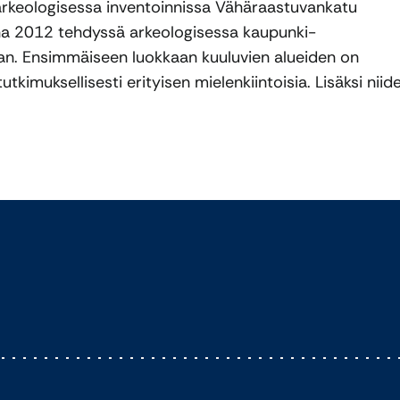
keologisessa inventoinnissa Vähäraastuvankatu
onna 2012 tehdyssä arkeologisessa kaupunki-
aan. Ensimmäiseen luokkaan kuuluvien alueiden on
utkimuksellisesti erityisen mielenkiintoisia. Lisäksi niid