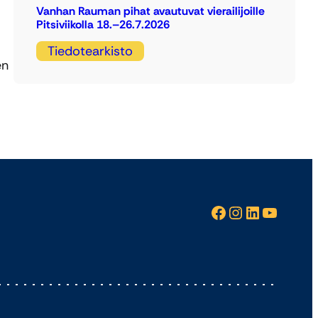
Vanhan Rauman pihat avautuvat vierailijoille
Pitsiviikolla 18.–26.7.2026
Tiedotearkisto
en
Facebook
Instagram
LinkedIn
YouTube