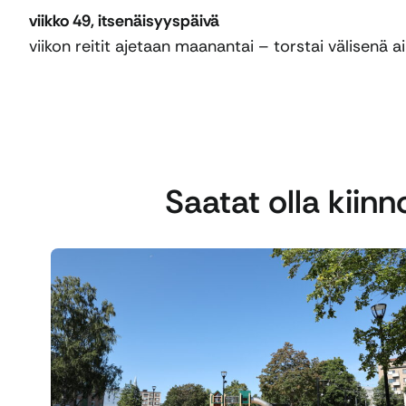
viikko 49, itsenäisyyspäivä
viikon reitit ajetaan maanantai – torstai välisenä a
Saatat olla kiin