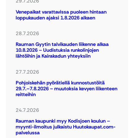
29.7.2026
Venepaikat varattavissa puoleen hintaan
loppukauden ajaksi 1.8.2026 alkaen
28.7.2026
Rauman Gyytin talvikauden liikenne alkaa
10.8.2026 – Uudistuksia runkolinjojen
lähtöihin ja Kairakadun yhteyksiin
27.7.2026
Pohjoiskehän pyörätiellä kunnostustöitä
29.7.–7.8.2026 – muutoksia kevyen liikenteen
reitteihin
24.7.2026
Rauman kaupunki myy Kodisjoen koulun –
myynti-ilmoitus julkaistu Huutokaupat.com-
palvelussa