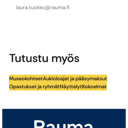
laura.tuokko@rauma.fi
Tutustu myös
Museokohteet
Aukioloajat ja pääsymaksut
Opastukset ja ryhmät
Näyttelyt
Kokoelmat